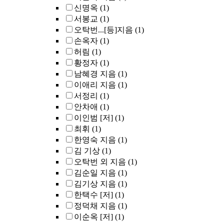
신명옥
(1)
서봉교
(1)
오탁번...[등]지음
(1)
손옥자
(1)
허림
(1)
황정자
(1)
남혜경 지음
(1)
이애리 지음
(1)
서정리
(1)
안차애
(1)
이인범 [저]
(1)
최휘
(1)
한영숙 지음
(1)
김 기상
(1)
오탁번 외 지음
(1)
김순일 지음
(1)
김기상 지음
(1)
한택수 [저]
(1)
정덕채 지음
(1)
이순옥 [저]
(1)