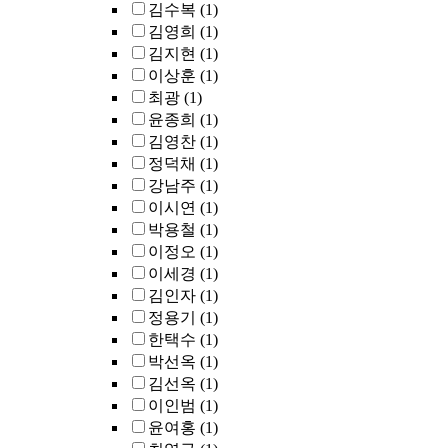
김수복
(1)
김영희
(1)
김지현
(1)
이상훈
(1)
최광
(1)
윤종희
(1)
김영찬
(1)
정덕채
(1)
강남주
(1)
이시연
(1)
박용철
(1)
이정오
(1)
이세경
(1)
김인자
(1)
정용기
(1)
한택수
(1)
박선옥
(1)
김선옥
(1)
이인범
(1)
윤여홍
(1)