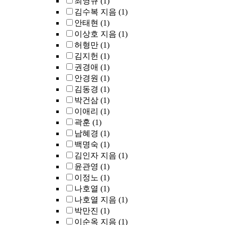
최영규
(1)
김수복 지음
(1)
안태현
(1)
이상호 지음
(1)
허형만
(1)
김지헌
(1)
권경애
(1)
안경원
(1)
김동경
(1)
박건삼
(1)
이애리
(1)
곽훈
(1)
남혜경
(1)
백명숙
(1)
김인자 지음
(1)
윤관영
(1)
이정노
(1)
나호열
(1)
나호열 지음
(1)
박만진
(1)
이순옥 지음
(1)