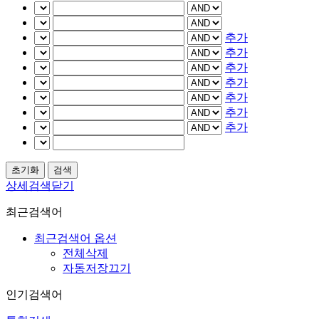
추가
추가
추가
추가
추가
추가
추가
상세검색닫기
최근검색어
최근검색어 옵션
전체삭제
자동저장끄기
인기검색어