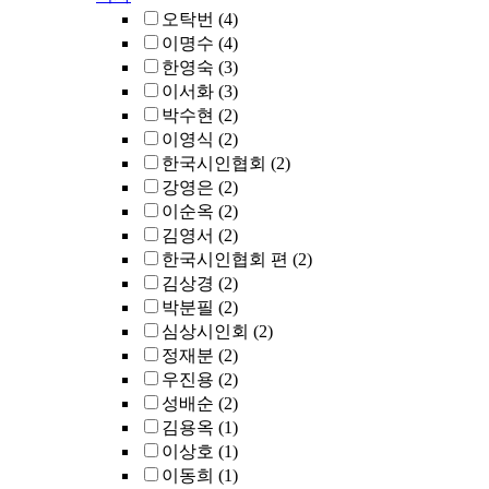
오탁번
(4)
이명수
(4)
한영숙
(3)
이서화
(3)
박수현
(2)
이영식
(2)
한국시인협회
(2)
강영은
(2)
이순옥
(2)
김영서
(2)
한국시인협회 편
(2)
김상경
(2)
박분필
(2)
심상시인회
(2)
정재분
(2)
우진용
(2)
성배순
(2)
김용옥
(1)
이상호
(1)
이동희
(1)