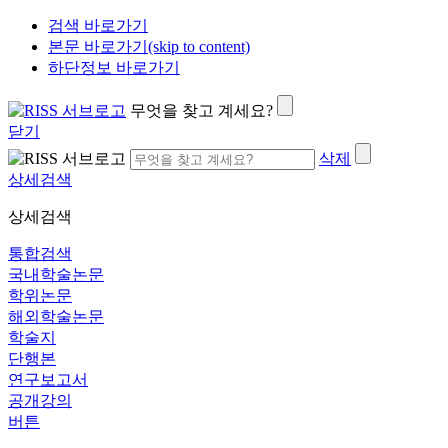
검색 바로가기
본문 바로가기(skip to content)
하단정보 바로가기
무엇을 찾고 계세요?
닫기
삭제
상세검색
상세검색
통합검색
국내학술논문
학위논문
해외학술논문
학술지
단행본
연구보고서
공개강의
버튼