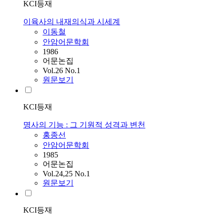
KCI등재
이육사의 내재의식과 시세계
이동철
안암어문학회
1986
어문논집
Vol.26 No.1
원문보기
KCI등재
명사의 기능 : 그 기원적 성격과 변천
홍종선
안암어문학회
1985
어문논집
Vol.24,25 No.1
원문보기
KCI등재