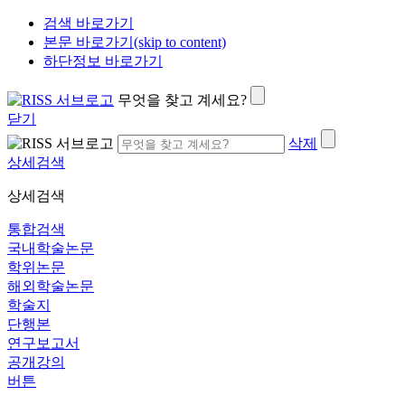
검색 바로가기
본문 바로가기(skip to content)
하단정보 바로가기
무엇을 찾고 계세요?
닫기
삭제
상세검색
상세검색
통합검색
국내학술논문
학위논문
해외학술논문
학술지
단행본
연구보고서
공개강의
버튼