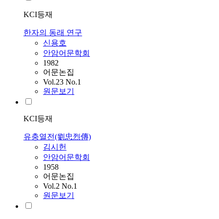
KCI등재
한자의 동래 연구
신용호
안암어문학회
1982
어문논집
Vol.23 No.1
원문보기
KCI등재
유충열전(劉忠烈傳)
김시헌
안암어문학회
1958
어문논집
Vol.2 No.1
원문보기