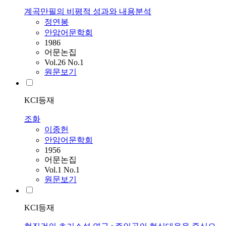
계곡만필의 비평적 성과와 내용분석
정연봉
안암어문학회
1986
어문논집
Vol.26 No.1
원문보기
KCI등재
조화
이종헌
안암어문학회
1956
어문논집
Vol.1 No.1
원문보기
KCI등재