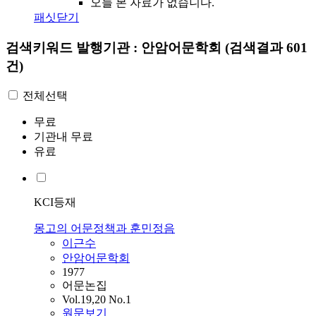
오늘 본 자료가 없습니다.
패싯닫기
검색키워드
발행기관 : 안암어문학회
(검색결과 601
건)
전체선택
무료
기관내 무료
유료
KCI등재
몽고의 어문정책과 훈민정음
이근수
안암어문학회
1977
어문논집
Vol.19,20 No.1
원문보기