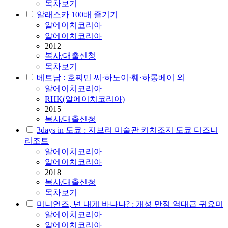
목차보기
알래스카 100배 즐기기
알에이치코리아
알에이치코리아
2012
복사/대출신청
목차보기
베트남 : 호찌민 씨·하노이·훼·하롱베이 외
알에이치코리아
RHK(알에이치코리아)
2015
복사/대출신청
3days in 도쿄 : 지브리 미술관 키치조지 도쿄 디즈니
리조트
알에이치코리아
알에이치코리아
2018
복사/대출신청
목차보기
미니언즈, 넌 내게 바나나? : 개성 만점 역대급 귀요미
알에이치코리아
알에이치코리아