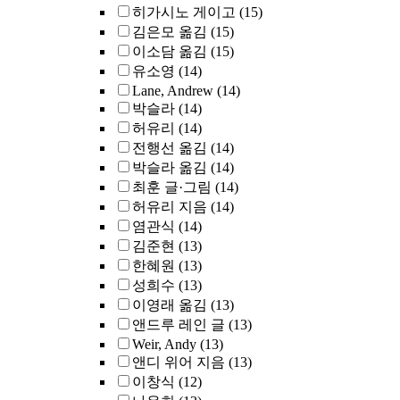
히가시노 게이고
(15)
김은모 옮김
(15)
이소담 옮김
(15)
유소영
(14)
Lane, Andrew
(14)
박슬라
(14)
허유리
(14)
전행선 옮김
(14)
박슬라 옮김
(14)
최훈 글·그림
(14)
허유리 지음
(14)
염관식
(14)
김준현
(13)
한혜원
(13)
성희수
(13)
이영래 옮김
(13)
앤드루 레인 글
(13)
Weir, Andy
(13)
앤디 위어 지음
(13)
이창식
(12)