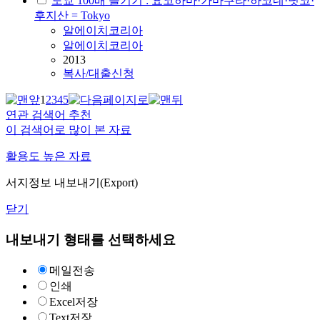
도쿄 100배 즐기기 : 요코하마·가마쿠라·하코네·닛코·
후지산 = Tokyo
알에이치코리아
알에이치코리아
2013
복사/대출신청
1
2
3
4
5
연관 검색어 추천
이 검색어로 많이 본 자료
활용도 높은 자료
서지정보 내보내기(Export)
닫기
내보내기 형태를 선택하세요
메일전송
인쇄
Excel저장
Text저장