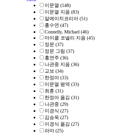
이문열
(148)
이문열 지음
(83)
알에이치코리아
(51)
홍수연
(47)
Connelly, Michael
(46)
마이클 코넬리 지음
(45)
정문
(37)
정문 그림
(37)
홍연주
(36)
나관중 지음
(36)
교보
(34)
한정아
(33)
이문열 평역
(33)
최훈
(31)
한정아 옮김
(31)
나관중
(29)
이경식
(27)
김승욱
(27)
이경식 옮김
(27)
라마
(25)