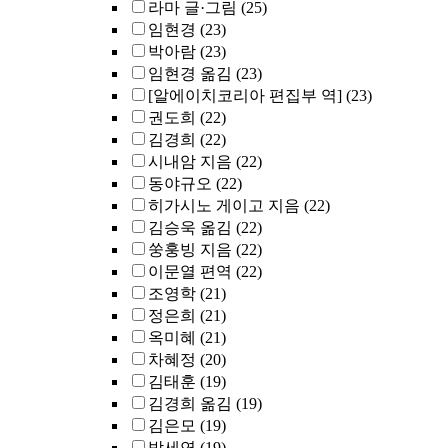
라마 글·그림
(25)
임현경
(23)
박아람
(23)
임현경 옮김
(23)
[알에이치코리아 편집부 역]
(23)
권도희
(22)
김경희
(22)
시내암 지음
(22)
동야규오
(22)
히가시노 게이고 지음
(22)
김승욱 옮김
(22)
쑹훙빙 지음
(22)
이문열 편역
(22)
조영학
(21)
정은희
(21)
옥미혜
(21)
차혜정
(20)
김태훈
(19)
김경희 옮김
(19)
김은모
(19)
박세연
(19)