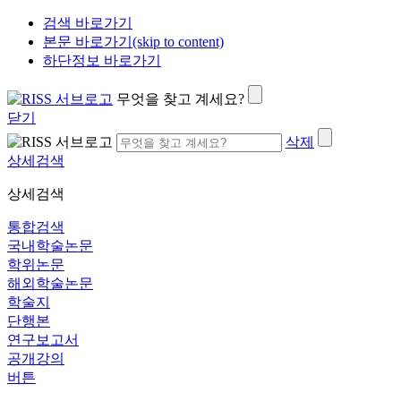
검색 바로가기
본문 바로가기(skip to content)
하단정보 바로가기
무엇을 찾고 계세요?
닫기
삭제
상세검색
상세검색
통합검색
국내학술논문
학위논문
해외학술논문
학술지
단행본
연구보고서
공개강의
버튼