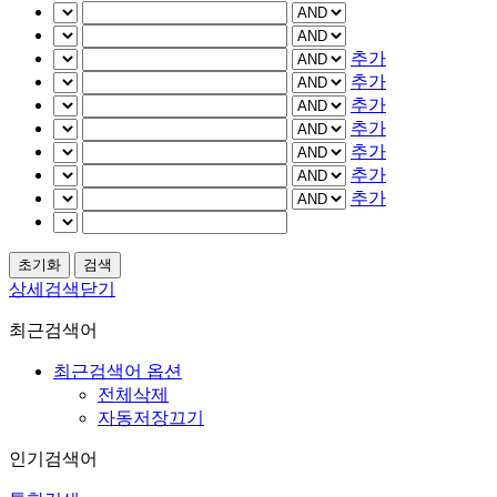
추가
추가
추가
추가
추가
추가
추가
상세검색닫기
최근검색어
최근검색어 옵션
전체삭제
자동저장끄기
인기검색어