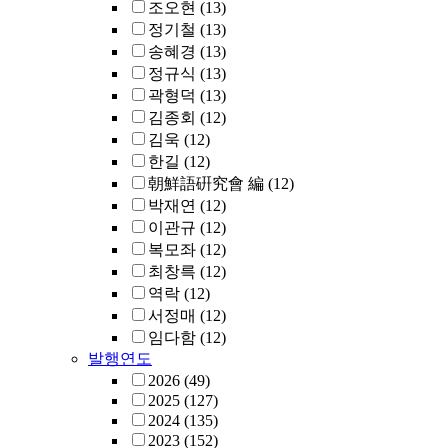
조오현
(13)
정기철
(13)
송혜경
(13)
정규식
(13)
곽형덕
(13)
김종회
(12)
김욱
(12)
한길
(12)
朝鮮語硏究會 編
(12)
박재연
(12)
이관규
(12)
복모좌
(12)
최창륵
(12)
역락
(12)
서정매
(12)
임다함
(12)
발행연도
2026
(49)
2025
(127)
2024
(135)
2023
(152)