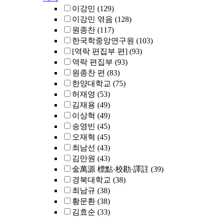
이강민
(129)
이강민 엮음
(128)
원종찬
(117)
한국학중앙연구원
(103)
[역락 편집부 편]
(93)
역락 편집부
(93)
원종찬 편
(83)
한양대학교
(75)
허재영
(53)
김재용
(49)
이상혁
(49)
송영빈
(45)
오재혁
(45)
최남선
(43)
김만원
(43)
金萬源 標點·校勘·譯註
(39)
경북대학교
(38)
최남규
(38)
황문환
(38)
김효순
(33)