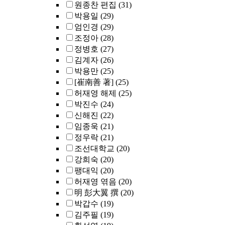
원종찬 편집
(31)
박용일
(29)
엄인경
(29)
조정아
(28)
정병호
(27)
김계자
(26)
박용만
(25)
[崔南善 著]
(25)
허재영 해제
(25)
박진수
(24)
신해진
(22)
임종욱
(21)
정우락
(21)
조선대학교
(20)
강희숙
(20)
팽대익
(20)
허재영 엮음
(20)
明 彭大翼 撰
(20)
박갑수
(19)
김주필
(19)