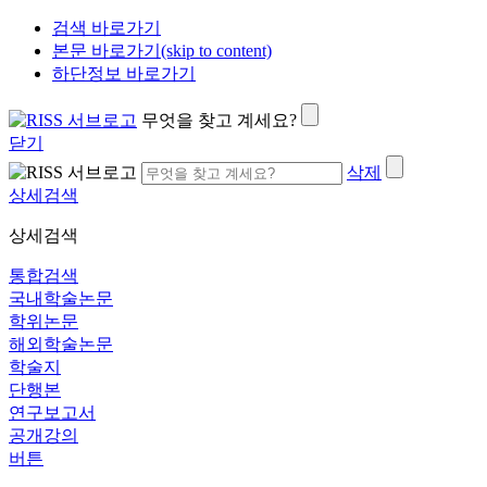
검색 바로가기
본문 바로가기(skip to content)
하단정보 바로가기
무엇을 찾고 계세요?
닫기
삭제
상세검색
상세검색
통합검색
국내학술논문
학위논문
해외학술논문
학술지
단행본
연구보고서
공개강의
버튼