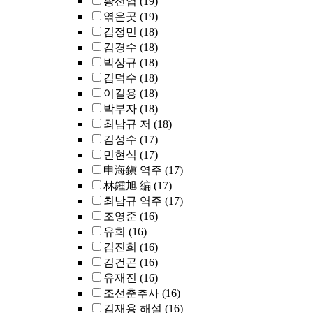
황선엽
(19)
엮은곳
(19)
김정민
(18)
김경수
(18)
박상규
(18)
김덕수
(18)
이길용
(18)
박부자
(18)
최남규 저
(18)
김성수
(17)
민현식
(17)
申海鎭 역주
(17)
林鍾旭 編
(17)
최남규 역주
(17)
조영준
(16)
유희
(16)
김진희
(16)
김건곤
(16)
유재진
(16)
조선춘추사
(16)
김재용 해설
(16)