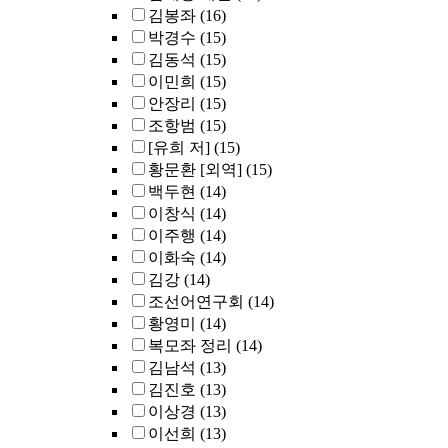
김봉좌
(16)
박경수
(15)
김동석
(15)
이민희
(15)
안장리
(15)
조항범
(15)
[유희 저]
(15)
황문환 [외역]
(15)
백두현
(14)
이창식
(14)
이주행
(14)
이화숙
(14)
김강
(14)
조선어연구회
(14)
황영미
(14)
복모좌 정리
(14)
김남석
(13)
김진호
(13)
이상경
(13)
이선희
(13)