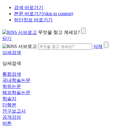
검색 바로가기
본문 바로가기(skip to content)
하단정보 바로가기
무엇을 찾고 계세요?
닫기
삭제
상세검색
상세검색
통합검색
국내학술논문
학위논문
해외학술논문
학술지
단행본
연구보고서
공개강의
버튼