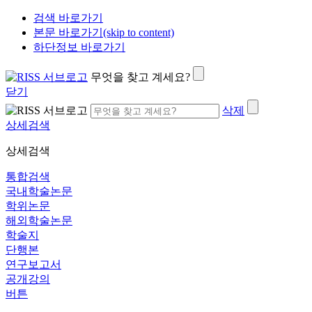
검색 바로가기
본문 바로가기(skip to content)
하단정보 바로가기
무엇을 찾고 계세요?
닫기
삭제
상세검색
상세검색
통합검색
국내학술논문
학위논문
해외학술논문
학술지
단행본
연구보고서
공개강의
버튼