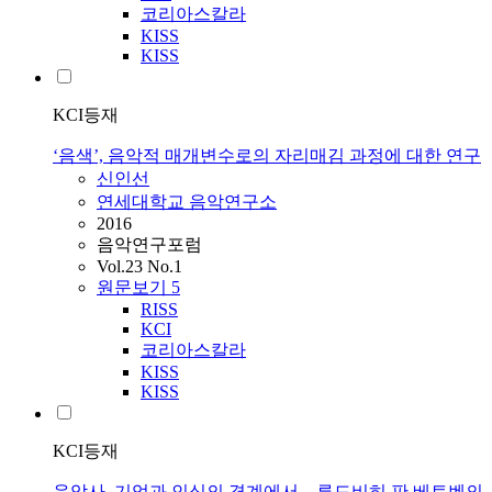
코리아스칼라
KISS
KISS
KCI등재
‘음색’, 음악적 매개변수로의 자리매김 과정에 대한 연구
신인선
연세대학교 음악연구소
2016
음악연구포럼
Vol.23 No.1
원문보기
5
RISS
KCI
코리아스칼라
KISS
KISS
KCI등재
음악사. 기억과 인식의 경계에서 – 루드비히 판 베토벤의