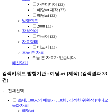
가본미디어
(33)
예당art 제작
(33)
예당art
(33)
발행연도
2008
(33)
작성언어
한국어
(33)
자료형태
비도서
(33)
오늘 본 자료
오늘 본 자료가 없습니다.
패싯닫기
검색키워드
발행기관 : 예당art [제작]
(검색결과 33
건)
전체선택
초대, 100人의 예술가 . 10회 , 김정헌 위원장 [비디오
녹화자료]
예당art