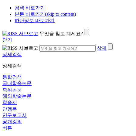
검색 바로가기
본문 바로가기(skip to content)
하단정보 바로가기
무엇을 찾고 계세요?
닫기
삭제
상세검색
상세검색
통합검색
국내학술논문
학위논문
해외학술논문
학술지
단행본
연구보고서
공개강의
버튼