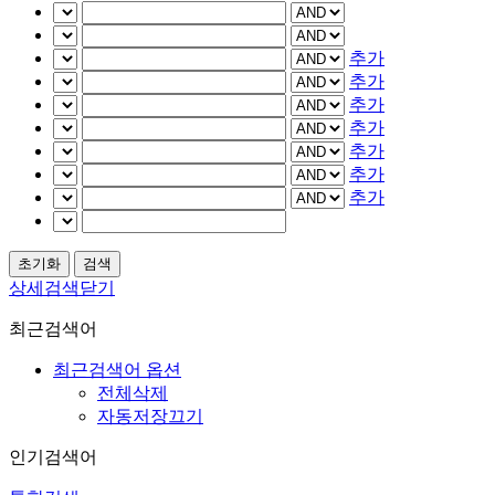
추가
추가
추가
추가
추가
추가
추가
상세검색닫기
최근검색어
최근검색어 옵션
전체삭제
자동저장끄기
인기검색어