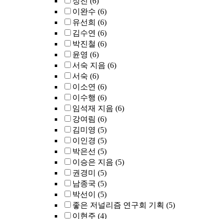
정진
(6)
이완수
(6)
유선희
(6)
김수연
(6)
박진철
(6)
윤영
(6)
서숙 지음
(6)
서숙
(6)
이소연
(6)
이수행
(6)
임석재 지음
(6)
강여림
(6)
김미영
(5)
이인경
(5)
박은선
(5)
이승은 지음
(5)
권경미
(5)
남종국
(5)
박선이
(5)
좋은 저널리즘 연구회 기획
(5)
이현주
(4)