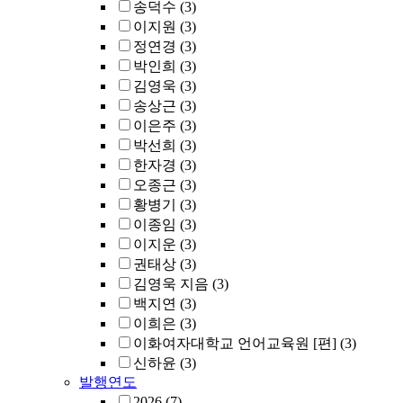
송덕수
(3)
이지원
(3)
정연경
(3)
박인희
(3)
김영욱
(3)
송상근
(3)
이은주
(3)
박선희
(3)
한자경
(3)
오종근
(3)
황병기
(3)
이종임
(3)
이지운
(3)
권태상
(3)
김영욱 지음
(3)
백지연
(3)
이희은
(3)
이화여자대학교 언어교육원 [편]
(3)
신하윤
(3)
발행연도
2026
(7)