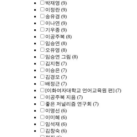
박재영
(9)
이정란
(9)
송유경
(9)
이나연
(9)
기우종
(9)
이공주복
(8)
임승연
(8)
오유영
(8)
임승연 그림
(8)
김지현
(7)
이승은
(7)
김경모
(7)
배정근
(7)
[이화여자대학교 언어교육원 편]
(7)
이공주복 지음
(7)
좋은 저널리즘 연구회
(7)
이명선
(6)
이미혜
(6)
임석재
(6)
김창숙
(6)