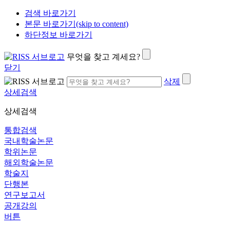
검색 바로가기
본문 바로가기(skip to content)
하단정보 바로가기
무엇을 찾고 계세요?
닫기
삭제
상세검색
상세검색
통합검색
국내학술논문
학위논문
해외학술논문
학술지
단행본
연구보고서
공개강의
버튼