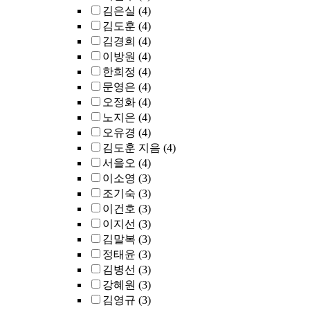
김은실
(4)
김도훈
(4)
김경희
(4)
이방원
(4)
한희정
(4)
문영은
(4)
오정화
(4)
노지은
(4)
오유경
(4)
김도훈 지음
(4)
서을오
(4)
이소영
(3)
조기숙
(3)
이건호
(3)
이지선
(3)
김말복
(3)
정태윤
(3)
김병선
(3)
강혜원
(3)
김영규
(3)