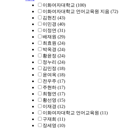
이화여자대학교
(100)
이화여자대학교 언어교육원 지음
(72)
김현진
(43)
이민경
(40)
이정연
(31)
배재원
(29)
최효원
(24)
박옥경
(24)
황윤정
(24)
정누리
(24)
김민정
(18)
윤여옥
(18)
전우주
(17)
주현하
(17)
최형연
(17)
황선영
(15)
이재경
(12)
이화여자대학교 언어교육원
(11)
구재희
(11)
장세영
(10)