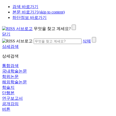
검색 바로가기
본문 바로가기(skip to content)
하단정보 바로가기
무엇을 찾고 계세요?
닫기
삭제
상세검색
상세검색
통합검색
국내학술논문
학위논문
해외학술논문
학술지
단행본
연구보고서
공개강의
버튼