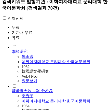
검색키워드
발행기관 : 이화여자대학교 문리대학 한
국어문학회
(검색결과 70건)
전체선택
무료
기관내 무료
유료
李箱硏究
鄭金淑
이화여자대학교 문리대학 한국어문학회
1962
韓國語文學硏究
Vol.4 No.-
원문보기
龍飛御天歌 助詞 分析考
李秀子
이화여자대학교 문리대학 한국어문학회
1964