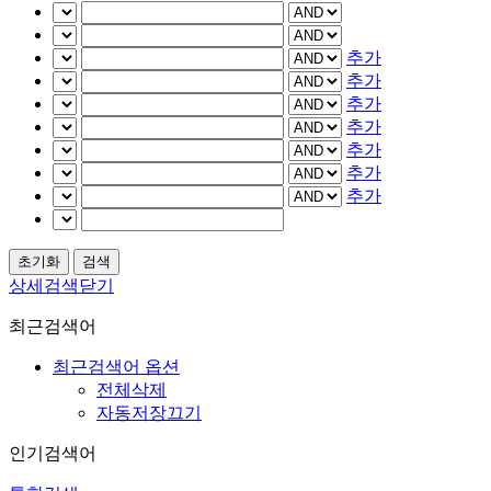
추가
추가
추가
추가
추가
추가
추가
상세검색닫기
최근검색어
최근검색어 옵션
전체삭제
자동저장끄기
인기검색어