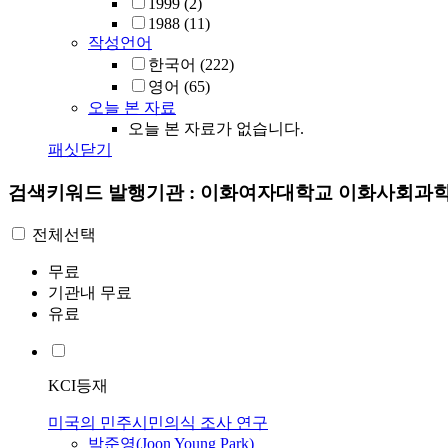
1999
(2)
1988
(11)
작성언어
한국어
(222)
영어
(65)
오늘 본 자료
오늘 본 자료가 없습니다.
패싯닫기
검색키워드
발행기관 : 이화여자대학교 이화사회과
전체선택
무료
기관내 무료
유료
KCI등재
미국의 민주시민의식 조사 연구
박준영(Joon Young Park)