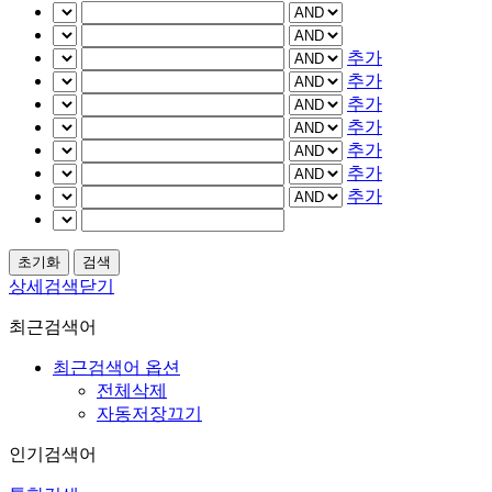
추가
추가
추가
추가
추가
추가
추가
상세검색닫기
최근검색어
최근검색어 옵션
전체삭제
자동저장끄기
인기검색어