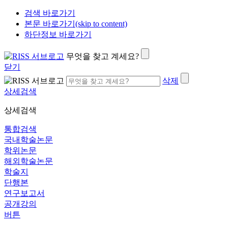
검색 바로가기
본문 바로가기(skip to content)
하단정보 바로가기
무엇을 찾고 계세요?
닫기
삭제
상세검색
상세검색
통합검색
국내학술논문
학위논문
해외학술논문
학술지
단행본
연구보고서
공개강의
버튼