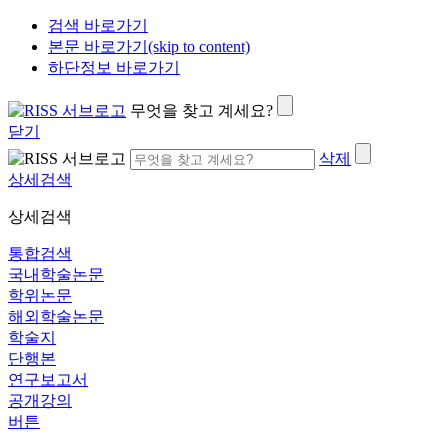
검색 바로가기
본문 바로가기(skip to content)
하단정보 바로가기
무엇을 찾고 계세요?
닫기
삭제
상세검색
상세검색
통합검색
국내학술논문
학위논문
해외학술논문
학술지
단행본
연구보고서
공개강의
버튼