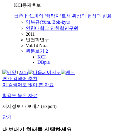
KCI등재후보
日帝下 仁川의 ‘행락지’로서 위상의 형성과 변화
염복규(Yum, Bok-kyu)
인천대학교 인천학연구원
2011
인천학연구
Vol.14 No.-
원문보기
2
KCI
DBpia
1
2
3
4
5
연관 검색어 추천
이 검색어로 많이 본 자료
활용도 높은 자료
서지정보 내보내기(Export)
닫기
내보내기 형태를 선택하세요