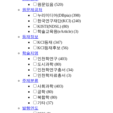
원문있음
(520)
원문제공처
누리미디어(DBpia)
(398)
한국연구재단(KCI)
(240)
KISTI(NDSL)
(80)
학술교육원(eArticle)
(3)
등재정보
KCI등재
(347)
KCI등재후보
(56)
학술지명
인천학연구
(403)
도시과학
(80)
인천학연구총서
(34)
인천학자료총서
(3)
주제분류
사회과학
(403)
공학
(80)
복합학
(80)
기타
(37)
발행연도