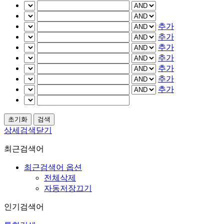
추가
추가
추가
추가
추가
추가
추가
상세검색닫기
최근검색어
최근검색어 옵션
전체삭제
자동저장끄기
인기검색어