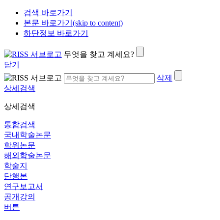
검색 바로가기
본문 바로가기(skip to content)
하단정보 바로가기
무엇을 찾고 계세요?
닫기
삭제
상세검색
상세검색
통합검색
국내학술논문
학위논문
해외학술논문
학술지
단행본
연구보고서
공개강의
버튼