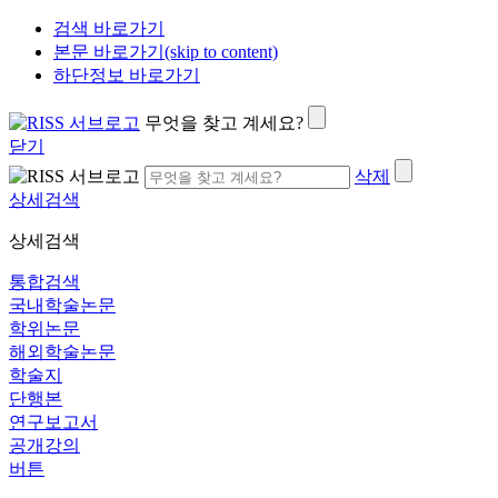
검색 바로가기
본문 바로가기(skip to content)
하단정보 바로가기
무엇을 찾고 계세요?
닫기
삭제
상세검색
상세검색
통합검색
국내학술논문
학위논문
해외학술논문
학술지
단행본
연구보고서
공개강의
버튼