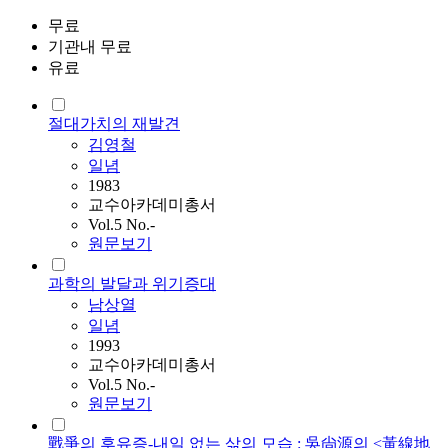
무료
기관내 무료
유료
절대가치의 재발견
김영철
일념
1983
교수아카데미총서
Vol.5 No.-
원문보기
과학의 발달과 위기증대
남상열
일념
1993
교수아카데미총서
Vol.5 No.-
원문보기
戰爭의 후유증-내일 없는 삶의 모습 : 吳尙源의 <黃線地