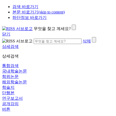
검색 바로가기
본문 바로가기(skip to content)
하단정보 바로가기
무엇을 찾고 계세요?
닫기
삭제
상세검색
상세검색
통합검색
국내학술논문
학위논문
해외학술논문
학술지
단행본
연구보고서
공개강의
버튼