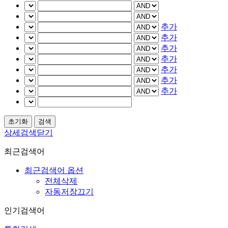
추가
추가
추가
추가
추가
추가
추가
상세검색닫기
최근검색어
최근검색어 옵션
전체삭제
자동저장끄기
인기검색어