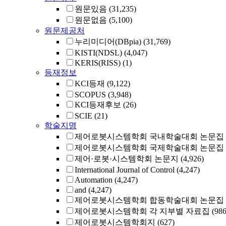
원문있음
(31,235)
원문없음
(5,100)
원문제공처
누리미디어(DBpia)
(31,769)
KISTI(NDSL)
(4,047)
KERIS(RISS)
(1)
등재정보
KCI등재
(9,122)
SCOPUS
(3,948)
KCI등재후보
(26)
SCIE
(21)
학술지명
제어로봇시스템학회 국내학술대회 논문집
제어로봇시스템학회 국제학술대회 논문집
제어·로봇·시스템학회 논문지
(4,926)
International Journal of Control
(4,247)
Automation
(4,247)
and
(4,247)
제어로봇시스템학회 합동학술대회 논문집
제어로봇시스템학회 각 지부별 자료집
(986
제어로봇시스템학회지
(627)