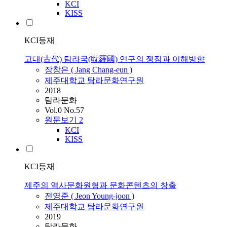
KCI
KISS
KCI등재
고대(古代) 탐라국(耽羅國) 연구의 쟁점과 이해방향
장창은 ( Jang Chang-eun )
제주대학교 탐라문화연구원
2018
탐라문화
Vol.0 No.57
원문보기
2
KCI
KISS
KCI등재
제주의 역사문화원형과 문화콘텐츠의 창출
전영준 ( Jeon Young-joon )
제주대학교 탐라문화연구원
2019
탐라문화