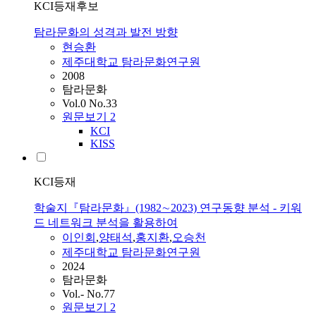
KCI등재후보
탐라문화의 성격과 발전 방향
현승환
제주대학교 탐라문화연구원
2008
탐라문화
Vol.0 No.33
원문보기
2
KCI
KISS
KCI등재
학술지『탐라문화』(1982∼2023) 연구동향 분석 - 키워
드 네트워크 분석을 활용하여
이인회
,
양태석
,
홍지환
,
오승천
제주대학교 탐라문화연구원
2024
탐라문화
Vol.- No.77
원문보기
2