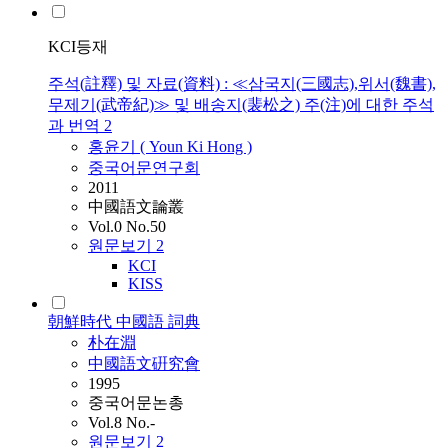
KCI등재
주석(註釋) 및 자료(資料) : ≪삼국지(三國志),위서(魏書),
무제기(武帝紀)≫ 및 배송지(裴松之) 주(注)에 대한 주석
과 번역 2
홍윤기 ( Youn Ki Hong )
중국어문연구회
2011
中國語文論叢
Vol.0 No.50
원문보기
2
KCI
KISS
朝鮮時代 中國語 詞典
朴在淵
中國語文硏究會
1995
중국어문논총
Vol.8 No.-
원문보기
2