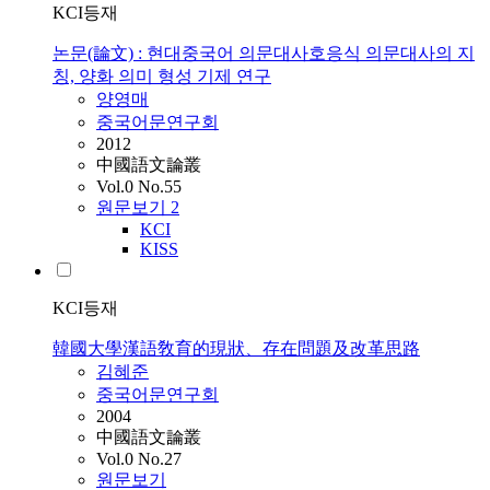
KCI등재
논문(論文) : 현대중국어 의문대사호응식 의문대사의 지
칭, 양화 의미 형성 기제 연구
양영매
중국어문연구회
2012
中國語文論叢
Vol.0 No.55
원문보기
2
KCI
KISS
KCI등재
韓國大學漢語敎育的現狀、存在問題及改革思路
김혜준
중국어문연구회
2004
中國語文論叢
Vol.0 No.27
원문보기