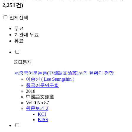
2,251건)
전체선택
무료
기관내 무료
유료
KCI등재
≪중국어문논총(中國語文論叢)≫의 현황과 전망
이승신 ( Lee Seungshin )
중국어문연구회
2018
中國語文論叢
Vol.0 No.87
원문보기
2
KCI
KISS