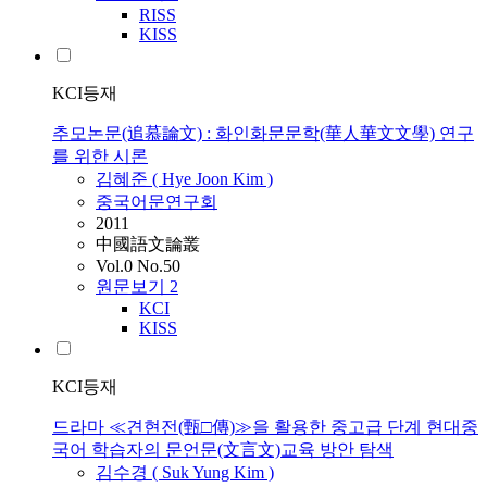
RISS
KISS
KCI등재
추모논문(追慕論文) : 화인화문문학(華人華文文學) 연구
를 위한 시론
김혜준 ( Hye Joon Kim )
중국어문연구회
2011
中國語文論叢
Vol.0 No.50
원문보기
2
KCI
KISS
KCI등재
드라마 ≪견현전(甄□傳)≫을 활용한 중고급 단계 현대중
국어 학습자의 문언문(文言文)교육 방안 탐색
김수경 ( Suk Yung Kim )