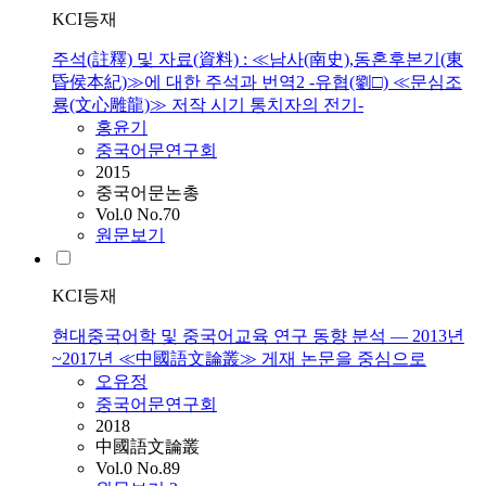
KCI등재
주석(註釋) 및 자료(資料) : ≪남사(南史),동혼후본기(東
昏侯本紀)≫에 대한 주석과 번역2 -유협(劉□) ≪문심조
룡(文心雕龍)≫ 저작 시기 통치자의 전기-
홍윤기
중국어문연구회
2015
중국어문논총
Vol.0 No.70
원문보기
KCI등재
현대중국어학 및 중국어교육 연구 동향 분석 — 2013년
~2017년 ≪中國語文論叢≫ 게재 논문을 중심으로
오유정
중국어문연구회
2018
中國語文論叢
Vol.0 No.89