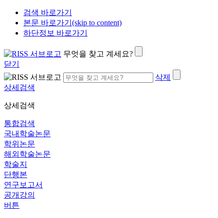
검색 바로가기
본문 바로가기(skip to content)
하단정보 바로가기
무엇을 찾고 계세요?
닫기
삭제
상세검색
상세검색
통합검색
국내학술논문
학위논문
해외학술논문
학술지
단행본
연구보고서
공개강의
버튼