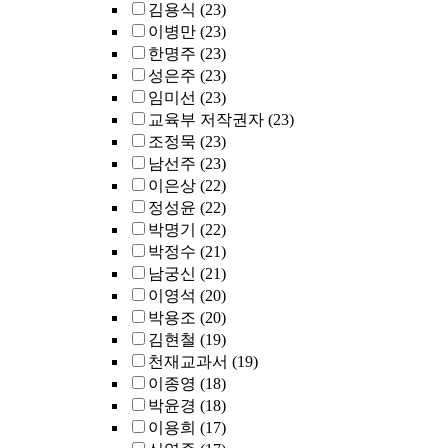
김용식
(23)
이병만
(23)
한명주
(23)
성은주
(23)
임미선
(23)
교육부 저작권자
(23)
조정묵
(23)
남선주
(23)
이은상
(22)
정성윤
(22)
박명기
(22)
박정수
(21)
남궁신
(21)
이영석
(20)
박용조
(20)
김현철
(19)
천재교과서
(19)
이종영
(18)
박윤경
(18)
이용희
(17)