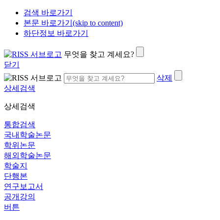
검색 바로가기
본문 바로가기(skip to content)
하단정보 바로가기
무엇을 찾고 계세요?
닫기
삭제
상세검색
상세검색
통합검색
국내학술논문
학위논문
해외학술논문
학술지
단행본
연구보고서
공개강의
버튼