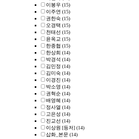
이봉우
(15)
이주연
(15)
권한숙
(15)
오경택
(15)
천태선
(15)
윤옥교
(15)
한종협
(15)
한상희
(14)
박경석
(14)
김민정
(14)
김미숙
(14)
이경진
(14)
박소영
(14)
권혁순
(14)
배영혜
(14)
정사열
(14)
고은성
(14)
진교선
(14)
이상원 [등저]
(14)
삽화_본문
(14)