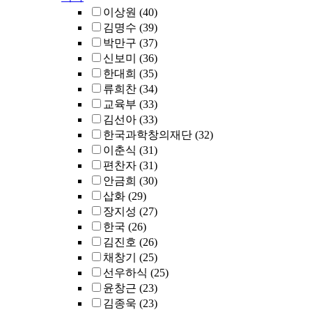
이상원
(40)
김명수
(39)
박만구
(37)
신보미
(36)
한대희
(35)
류희찬
(34)
교육부
(33)
김선아
(33)
한국과학창의재단
(32)
이춘식
(31)
편찬자
(31)
안금희
(30)
삽화
(29)
장지성
(27)
한국
(26)
김진호
(26)
채창기
(25)
선우하식
(25)
윤창근
(23)
김종욱
(23)