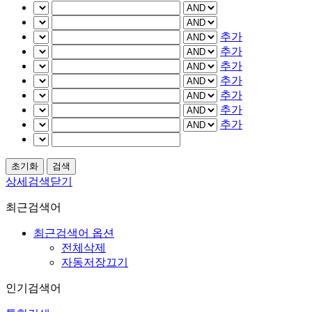
추가
추가
추가
추가
추가
추가
추가
상세검색닫기
최근검색어
최근검색어 옵션
전체삭제
자동저장끄기
인기검색어