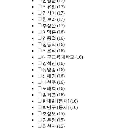
신영준
(17)
최유현
(17)
김상미
(17)
한보라
(17)
추정완
(17)
이명훈
(16)
김종철
(16)
정동식
(16)
최은식
(16)
대구교육대학교
(16)
강석진
(16)
유영종
(16)
신애경
(16)
나현주
(16)
노태희
(16)
임희연
(16)
한대희 [등저]
(16)
박만구 [등저]
(16)
조성오
(15)
김은정
(15)
최현자
(15)