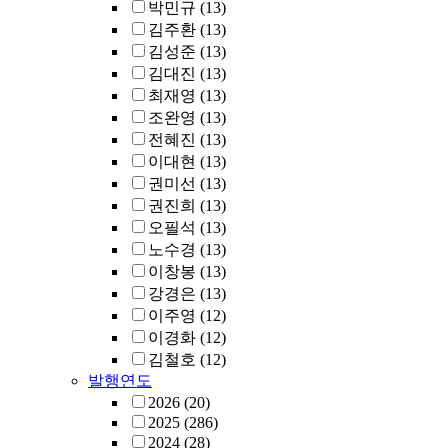
박민규
(13)
김주환
(13)
김성준
(13)
김대진
(13)
최재영
(13)
조완영
(13)
전혜진
(13)
이대현
(13)
권미선
(13)
권진희
(13)
오필석
(13)
노수경
(13)
이창봉
(13)
강경은
(13)
이주영
(12)
이경화
(12)
김철호
(12)
발행연도
2026
(20)
2025
(286)
2024
(28)