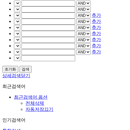
추가
추가
추가
추가
추가
추가
추가
상세검색닫기
최근검색어
최근검색어 옵션
전체삭제
자동저장끄기
인기검색어