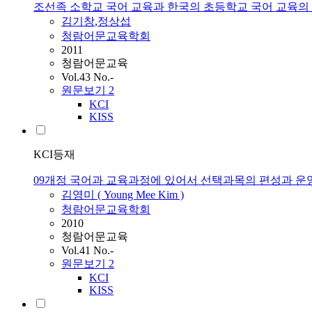
조선족 소학교 국어 교육과 한국의 초등학교 국어 교육의 비
김기창
,
정상섭
청람어문교육학회
2011
청람어문교육
Vol.43 No.-
원문보기
2
KCI
KISS
KCI등재
09개정 국어과 교육과정에 있어서 선택과목의 편성과 운영
김영미 ( Young Mee Kim )
청람어문교육학회
2010
청람어문교육
Vol.41 No.-
원문보기
2
KCI
KISS