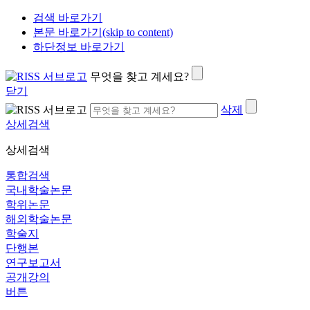
검색 바로가기
본문 바로가기(skip to content)
하단정보 바로가기
무엇을 찾고 계세요?
닫기
삭제
상세검색
상세검색
통합검색
국내학술논문
학위논문
해외학술논문
학술지
단행본
연구보고서
공개강의
버튼