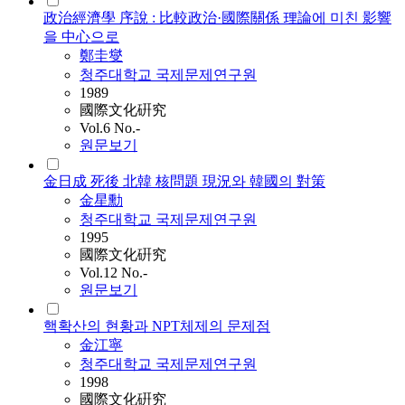
政治經濟學 序說 : 比較政治·國際關係 理論에 미친 影響
을 中心으로
鄭圭燮
청주대학교 국제문제연구원
1989
國際文化硏究
Vol.6 No.-
원문보기
金日成 死後 北韓 核問題 現況와 韓國의 對策
金星勳
청주대학교 국제문제연구원
1995
國際文化硏究
Vol.12 No.-
원문보기
핵확산의 현황과 NPT체제의 문제점
金江寧
청주대학교 국제문제연구원
1998
國際文化硏究