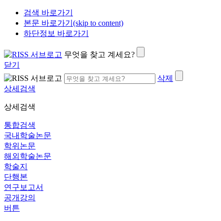
검색 바로가기
본문 바로가기(skip to content)
하단정보 바로가기
무엇을 찾고 계세요?
닫기
삭제
상세검색
상세검색
통합검색
국내학술논문
학위논문
해외학술논문
학술지
단행본
연구보고서
공개강의
버튼