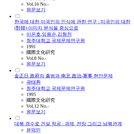
Vol.16 No.-
원문보기
한국에 대한 미국인의 인식에 관한 연구 : 미국인의 대한
(對韓) 이미지 분석을 중심으로
이은호
,
임용순
,
김형찬
청주대학교 국제문제연구원
1991
國際文化硏究
Vol.8 No.-
원문보기
金正日 政府의 출범과 南北 政治-軍事 현안문제
곽태환
청주대학교 국제문제연구원
1995
國際文化硏究
Vol.12 No.-
원문보기
대북 경수로 건설 착공 : 과제, 전망 그리고 남북관계
윤덕민