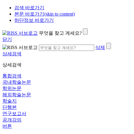
검색 바로가기
본문 바로가기(skip to content)
하단정보 바로가기
무엇을 찾고 계세요?
닫기
삭제
상세검색
상세검색
통합검색
국내학술논문
학위논문
해외학술논문
학술지
단행본
연구보고서
공개강의
버튼