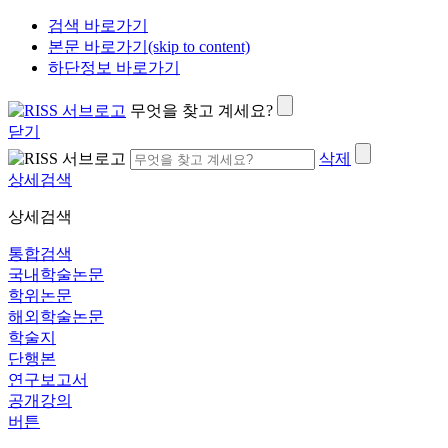
검색 바로가기
본문 바로가기(skip to content)
하단정보 바로가기
무엇을 찾고 계세요?
닫기
삭제
상세검색
상세검색
통합검색
국내학술논문
학위논문
해외학술논문
학술지
단행본
연구보고서
공개강의
버튼