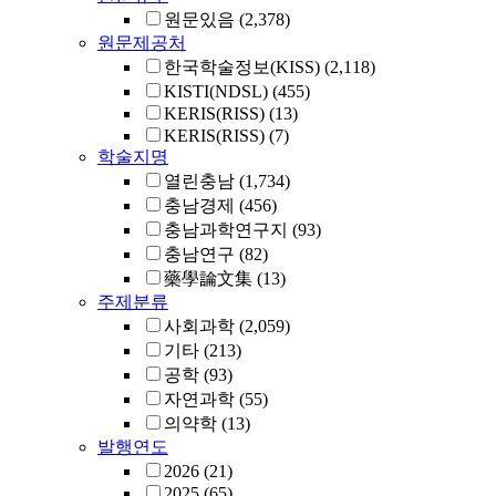
원문있음
(2,378)
원문제공처
한국학술정보(KISS)
(2,118)
KISTI(NDSL)
(455)
KERIS(RISS)
(13)
KERIS(RISS)
(7)
학술지명
열린충남
(1,734)
충남경제
(456)
충남과학연구지
(93)
충남연구
(82)
藥學論文集
(13)
주제분류
사회과학
(2,059)
기타
(213)
공학
(93)
자연과학
(55)
의약학
(13)
발행연도
2026
(21)
2025
(65)