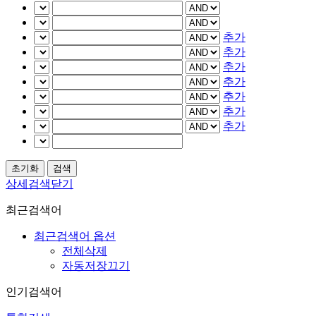
추가
추가
추가
추가
추가
추가
추가
상세검색닫기
최근검색어
최근검색어 옵션
전체삭제
자동저장끄기
인기검색어