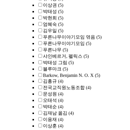
이상권
(5)
박태성
(5)
박현희
(5)
엄혜숙
(5)
김우일
(5)
푸른나무이야기모임 엮음
(5)
푸른나무이야기모임
(5)
푸른나무
(5)
샤인베르거, 펠릭스
(5)
박태성 그림
(5)
블루마크
(5)
Barkow, Benjamin N. O. X
(5)
김흥규
(4)
전국교직원노동조합
(4)
문성원
(4)
오태석
(4)
박태순
(4)
김재남 옮김
(4)
이용재
(4)
이상훈
(4)