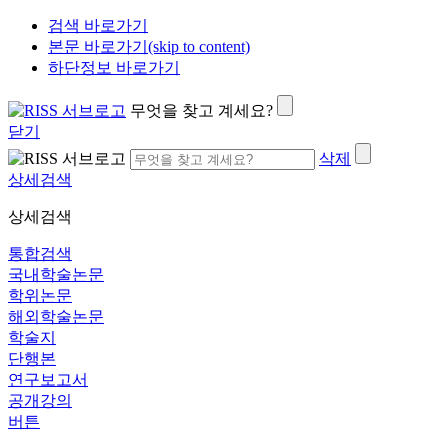
검색 바로가기
본문 바로가기(skip to content)
하단정보 바로가기
무엇을 찾고 계세요?
닫기
삭제
상세검색
상세검색
통합검색
국내학술논문
학위논문
해외학술논문
학술지
단행본
연구보고서
공개강의
버튼