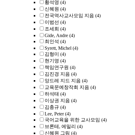
황석영
(4)
신혜원
(4)
전국역사교사모임 지음
(4)
이범선
(4)
조세희
(4)
Gide, Andre
(4)
최인석
(4)
Syrett, Michel
(4)
김형미
(4)
현기영
(4)
책임연구원
(4)
김진경 지음
(4)
앙드레 지드 지음
(4)
교육문예창작회 지음
(4)
하석태
(4)
이상권 지음
(4)
김충규
(4)
Lee, Peter
(4)
국어교육을 위한 교사모임
(4)
브론테, 에밀리
(4)
신혜원 그림
(4)