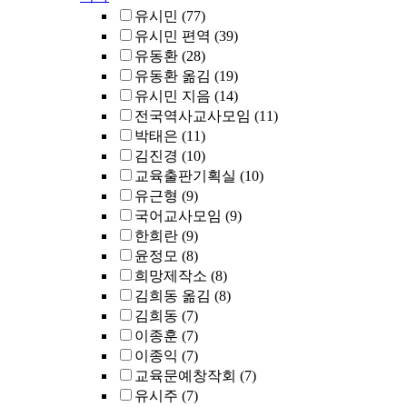
유시민
(77)
유시민 편역
(39)
유동환
(28)
유동환 옮김
(19)
유시민 지음
(14)
전국역사교사모임
(11)
박태은
(11)
김진경
(10)
교육출판기획실
(10)
유근형
(9)
국어교사모임
(9)
한희란
(9)
윤정모
(8)
희망제작소
(8)
김희동 옮김
(8)
김희동
(7)
이종훈
(7)
이종익
(7)
교육문예창작회
(7)
유시주
(7)