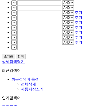
추가
추가
추가
추가
추가
추가
추가
상세검색닫기
최근검색어
최근검색어 옵션
전체삭제
자동저장끄기
인기검색어