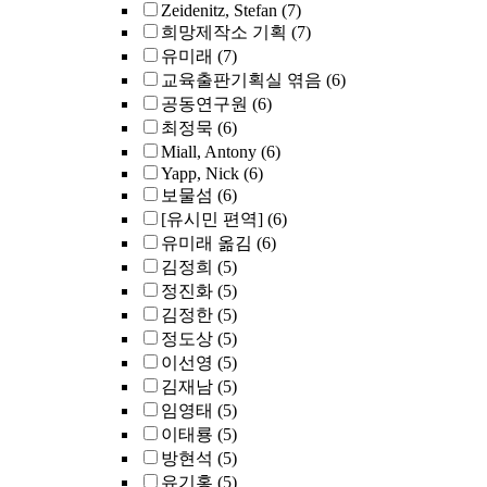
Zeidenitz, Stefan
(7)
희망제작소 기획
(7)
유미래
(7)
교육출판기획실 엮음
(6)
공동연구원
(6)
최정묵
(6)
Miall, Antony
(6)
Yapp, Nick
(6)
보물섬
(6)
[유시민 편역]
(6)
유미래 옮김
(6)
김정희
(5)
정진화
(5)
김정한
(5)
정도상
(5)
이선영
(5)
김재남
(5)
임영태
(5)
이태룡
(5)
방현석
(5)
유기홍
(5)