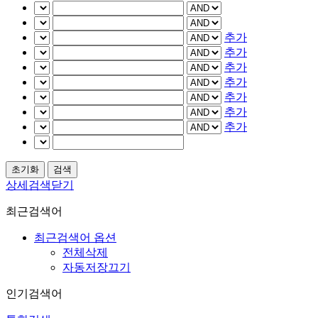
추가
추가
추가
추가
추가
추가
추가
상세검색닫기
최근검색어
최근검색어 옵션
전체삭제
자동저장끄기
인기검색어