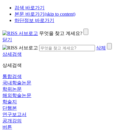
검색 바로가기
본문 바로가기(skip to content)
하단정보 바로가기
무엇을 찾고 계세요?
닫기
삭제
상세검색
상세검색
통합검색
국내학술논문
학위논문
해외학술논문
학술지
단행본
연구보고서
공개강의
버튼