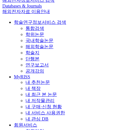
해외전자정보서비스 검색
Databases & Journals
해외전자자료 이용안내
학술연구정보서비스 검색
통합검색
학위논문
국내학술논문
해외학술논문
학술지
단행본
연구보고서
공개강의
MyRISS
내 추천논문
내 책장
내 최근 본 논문
내 저작물관리
내 구매·신청 현황
내 서비스 사용권한
내 관심 DB
회원서비스