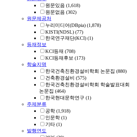
원문있음
(1,618)
원문없음
(302)
원문제공처
누리미디어(DBpia)
(1,878)
KISTI(NDSL)
(77)
한국연구재단(KCI)
(1)
등재정보
KCI등재
(708)
KCI등재후보
(173)
학술지명
한국건축친환경설비학회 논문집
(880)
건축환경설비
(575)
한국건축친환경설비학회 학술발표대회
논문집
(464)
한국현대문학연구
(1)
주제분류
공학
(1,918)
인문학
(1)
기타
(1)
발행연도