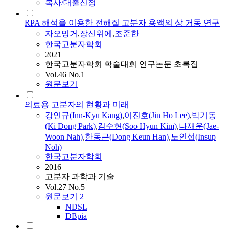
복사/대출신청
RPA 해석을 이용한 전해질 고분자 용액의 상 거동 연구
자오밍거
,
장신위에
,
조준한
한국고분자학회
2021
한국고분자학회 학술대회 연구논문 초록집
Vol.46 No.1
원문보기
의료용 고분자의 현황과 미래
강인규(Inn-Kyu Kang)
,
이진호(Jin Ho Lee)
,
박기동
(Ki Dong Park)
,
김수현(Soo Hyun Kim)
,
나재운(Jae-
Woon Nah)
,
한동근(Dong Keun Han)
,
노인섭(Insup
Noh)
한국고분자학회
2016
고분자 과학과 기술
Vol.27 No.5
원문보기
2
NDSL
DBpia