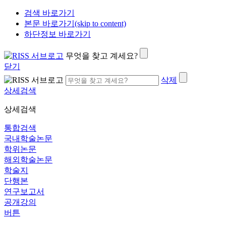
검색 바로가기
본문 바로가기(skip to content)
하단정보 바로가기
무엇을 찾고 계세요?
닫기
삭제
상세검색
상세검색
통합검색
국내학술논문
학위논문
해외학술논문
학술지
단행본
연구보고서
공개강의
버튼