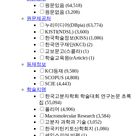
원문있음
(64,518)
원문없음
(3,208)
원문제공처
누리미디어(DBpia)
(63,774)
KISTI(NDSL)
(3,600)
한국학술정보(KISS)
(1,086)
한국연구재단(KCI)
(2)
교보문고(스콜라)
(1)
학술교육원(eArticle)
(1)
등재정보
KCI등재
(9,580)
SCOPUS
(4,808)
SCIE
(4,443)
학술지명
한국고분자학회 학술대회 연구논문 초록
집
(55,094)
폴리머
(4,906)
Macromolecular Research
(3,584)
고분자 과학과 기술
(3,052)
한국키틴키토산학회지
(1,086)
셰익스피어 비평
(1)