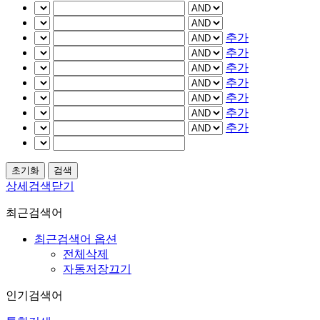
추가
추가
추가
추가
추가
추가
추가
상세검색닫기
최근검색어
최근검색어 옵션
전체삭제
자동저장끄기
인기검색어