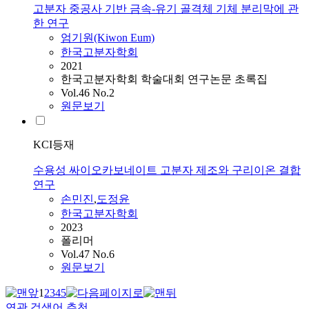
고분자 중공사 기반 금속-유기 골격체 기체 분리막에 관
한 연구
엄기원(Kiwon Eum)
한국고분자학회
2021
한국고분자학회 학술대회 연구논문 초록집
Vol.46 No.2
원문보기
KCI등재
수용성 싸이오카보네이트 고분자 제조와 구리이온 결합
연구
손민진
,
도정윤
한국고분자학회
2023
폴리머
Vol.47 No.6
원문보기
1
2
3
4
5
연관 검색어 추천