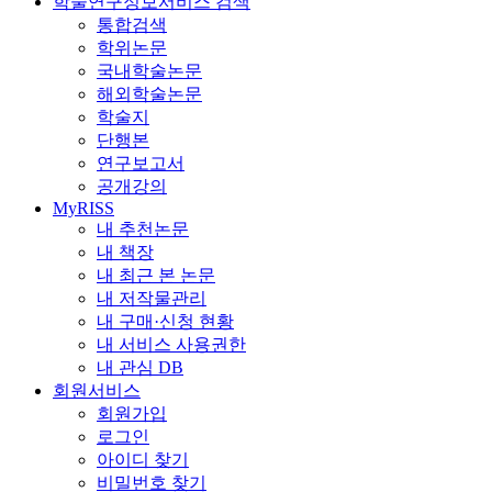
학술연구정보서비스 검색
통합검색
학위논문
국내학술논문
해외학술논문
학술지
단행본
연구보고서
공개강의
MyRISS
내 추천논문
내 책장
내 최근 본 논문
내 저작물관리
내 구매·신청 현황
내 서비스 사용권한
내 관심 DB
회원서비스
회원가입
로그인
아이디 찾기
비밀번호 찾기