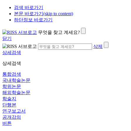
검색 바로가기
본문 바로가기(skip to content)
하단정보 바로가기
무엇을 찾고 계세요?
닫기
삭제
상세검색
상세검색
통합검색
국내학술논문
학위논문
해외학술논문
학술지
단행본
연구보고서
공개강의
버튼