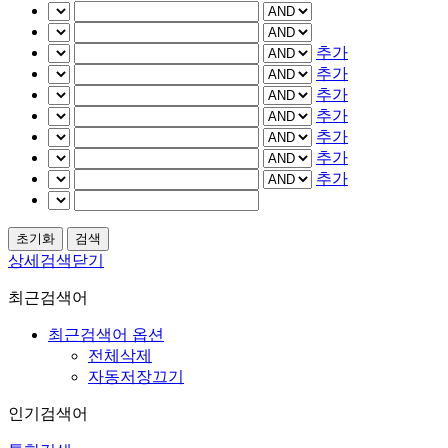
추가
추가
추가
추가
추가
추가
추가
상세검색닫기
최근검색어
최근검색어 옵션
전체삭제
자동저장끄기
인기검색어