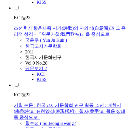
KISS
KCI등재
조선후기 향촌사족 시가(詩歌)의 자의식(自意識)과 그 윤
리적 성격 - 『위문가첩(魏門歌帖)』을 중심으로
국윤주 ( Yun Ju Kuk )
한국고시가문학회
2011
한국시가문화연구
Vol.0 No.28
원문보기
2
KCI
KISS
KCI등재
기획 논문 : 한국고시가문학회 연구 활동 15년 ; 매천시
(梅泉詩)의 표현양상(表現樣相) - 첩자(疊字)의 활용 상태
를 중심으로 -
황수정 ( Su Jeong Hwang )