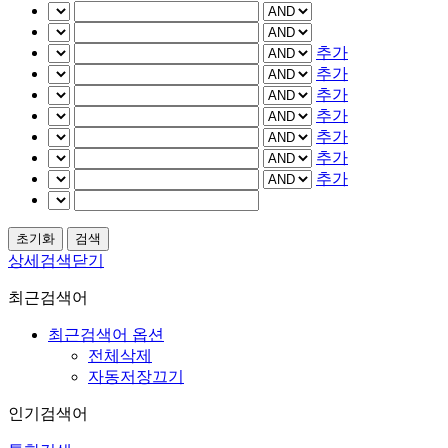
추가
추가
추가
추가
추가
추가
추가
상세검색닫기
최근검색어
최근검색어 옵션
전체삭제
자동저장끄기
인기검색어