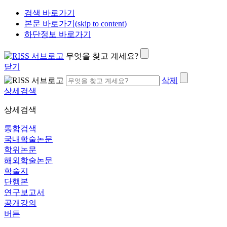
검색 바로가기
본문 바로가기(skip to content)
하단정보 바로가기
무엇을 찾고 계세요?
닫기
삭제
상세검색
상세검색
통합검색
국내학술논문
학위논문
해외학술논문
학술지
단행본
연구보고서
공개강의
버튼