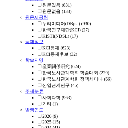
원문있음
(831)
원문없음
(133)
원문제공처
누리미디어(DBpia)
(930)
한국연구재단(KCI)
(27)
KISTI(NDSL)
(17)
등재정보
KCI등재
(623)
KCI등재후보
(32)
학술지명
産業關係硏究
(624)
한국노사관계학회 학술대회
(229)
한국노사관계학회 정책세미나
(66)
산업관계연구
(45)
주제분류
사회과학
(963)
기타
(1)
발행연도
2026
(9)
2025
(15)
2024
(41)