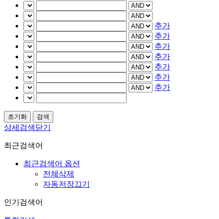
추가
추가
추가
추가
추가
추가
추가
상세검색닫기
최근검색어
최근검색어 옵션
전체삭제
자동저장끄기
인기검색어