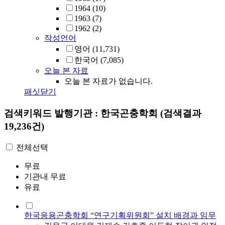
1964
(10)
1963
(7)
1962
(2)
작성언어
영어
(11,731)
한국어
(7,085)
오늘 본 자료
오늘 본 자료가 없습니다.
패싯닫기
검색키워드
발행기관 : 한국곤충학회
(검색결과
19,236건)
전체선택
무료
기관내 무료
유료
한국응용곤충학회 “연구기획위원회” 설치 배경과 임무