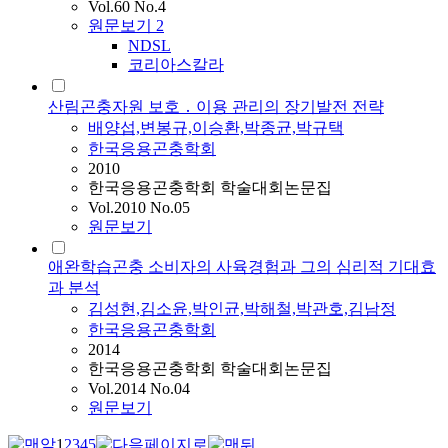
Vol.60 No.4
원문보기
2
NDSL
코리아스칼라
산림곤충자원 보호 ․ 이용 관리의 장기발전 전략
배양섭,변봉규,이승환,박종균,박규택
한국응용곤충학회
2010
한국응용곤충학회 학술대회논문집
Vol.2010 No.05
원문보기
애완학습곤충 소비자의 사육경험과 그의 심리적 기대효
과 분석
김성현,김소윤,박인균,박해철,박관호,김남정
한국응용곤충학회
2014
한국응용곤충학회 학술대회논문집
Vol.2014 No.04
원문보기
1
2
3
4
5