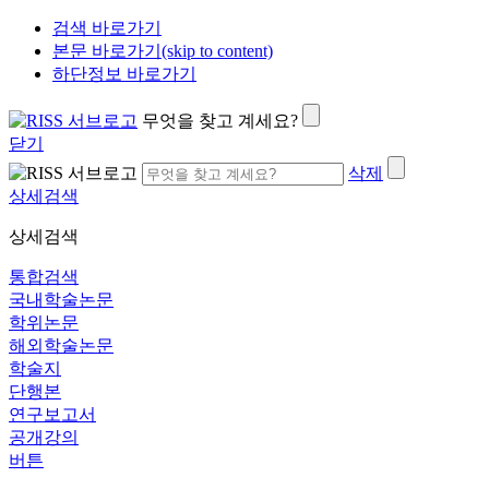
검색 바로가기
본문 바로가기(skip to content)
하단정보 바로가기
무엇을 찾고 계세요?
닫기
삭제
상세검색
상세검색
통합검색
국내학술논문
학위논문
해외학술논문
학술지
단행본
연구보고서
공개강의
버튼