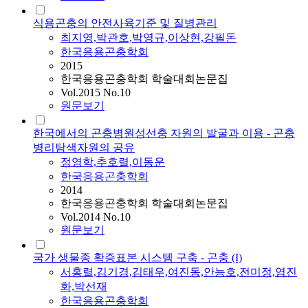
식용곤충의 안전사육기준 및 질병관리
최지영,박관호,박영규,이상현,강필돈
한국응용곤충학회
2015
한국응용곤충학회 학술대회논문집
Vol.2015 No.10
원문보기
한국에서의 곤충병원성선충 자원의 발굴과 이용 - 곤충
병리탐색자원의 공유
정영학,추호렬,이동운
한국응용곤충학회
2014
한국응용곤충학회 학술대회논문집
Vol.2014 No.10
원문보기
국가 생물종 확증표본 시스템 구축 - 곤충 (I)
서홍렬,김기경,김태우,여진동,안능호,전미정,염진
화,박선재
한국응용곤충학회