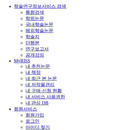
학술연구정보서비스 검색
통합검색
학위논문
국내학술논문
해외학술논문
학술지
단행본
연구보고서
공개강의
MyRISS
내 추천논문
내 책장
내 최근 본 논문
내 저작물관리
내 구매·신청 현황
내 서비스 사용권한
내 관심 DB
회원서비스
회원가입
로그인
아이디 찾기