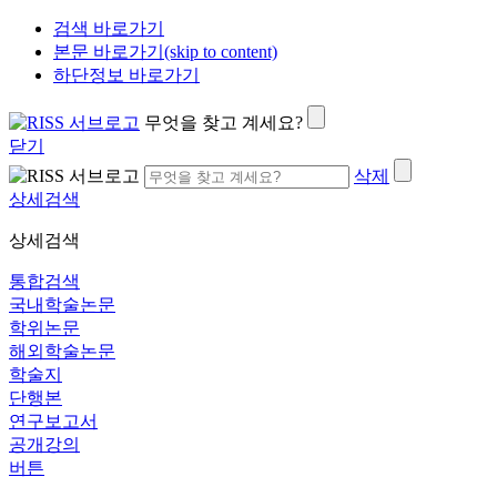
검색 바로가기
본문 바로가기(skip to content)
하단정보 바로가기
무엇을 찾고 계세요?
닫기
삭제
상세검색
상세검색
통합검색
국내학술논문
학위논문
해외학술논문
학술지
단행본
연구보고서
공개강의
버튼