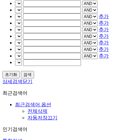
추가
추가
추가
추가
추가
추가
추가
상세검색닫기
최근검색어
최근검색어 옵션
전체삭제
자동저장끄기
인기검색어