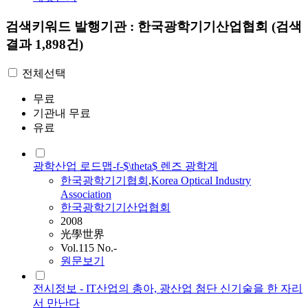
검색키워드
발행기관 : 한국광학기기산업협회
(검색
결과 1,898건)
전체선택
무료
기관내 무료
유료
광학산업 로드맵-f-$\theta$ 렌즈 광학계
한국광학기기협회
,
Korea Optical Industry
Association
한국광학기기산업협회
2008
光學世界
Vol.115 No.-
원문보기
전시정보 - IT산업의 총아, 광산업 첨단 신기술을 한 자리
서 만난다