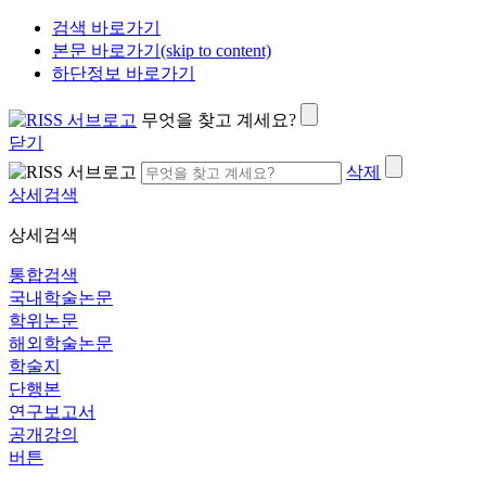
검색 바로가기
본문 바로가기(skip to content)
하단정보 바로가기
무엇을 찾고 계세요?
닫기
삭제
상세검색
상세검색
통합검색
국내학술논문
학위논문
해외학술논문
학술지
단행본
연구보고서
공개강의
버튼