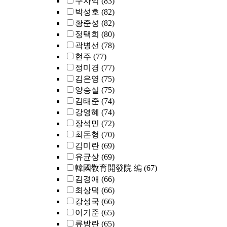
구자억
(83)
박성호
(82)
황준성
(82)
정택희
(80)
곽병선
(78)
현주
(77)
정미경
(77)
김은영
(75)
양승실
(75)
김태준
(74)
강영혜
(74)
장석민
(72)
최돈형
(70)
김미란
(69)
유균상
(69)
韓國敎育開發院 編
(67)
김경애
(66)
최상덕
(66)
강성국
(66)
이기준
(65)
류방란
(65)