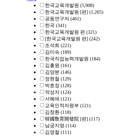
한국교육개발원
(5,908)
한국교육개발원 [편]
(1,265)
공동연구자
(461)
한국
(341)
한국교육개발원 편
(321)
[한국교육개발원 편]
(242)
조석희
(221)
김미숙
(189)
한국직업능력개발원
(184)
김홍원
(161)
김양분
(146)
정현철
(129)
박효정
(128)
작성자
(124)
서혜애
(121)
교육인적자원부
(121)
김창환
(118)
韓國敎育開發院 [편]
(117)
남궁지영
(114)
김영철
(111)