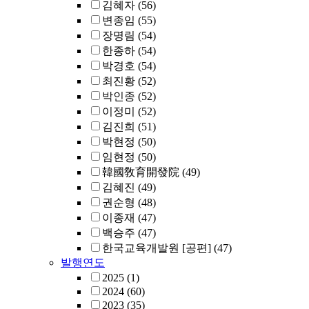
김혜자
(56)
변종임
(55)
장명림
(54)
한종하
(54)
박경호
(54)
최진황
(52)
박인종
(52)
이정미
(52)
김진희
(51)
박현정
(50)
임현정
(50)
韓國敎育開發院
(49)
김혜진
(49)
권순형
(48)
이종재
(47)
백승주
(47)
한국교육개발원 [공편]
(47)
발행연도
2025
(1)
2024
(60)
2023
(35)