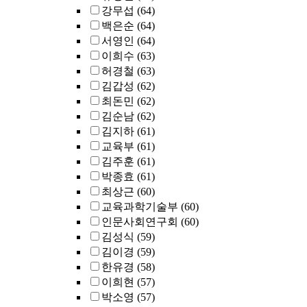
강무섭
(64)
백은순
(64)
서영인
(64)
이희수
(63)
허경철
(63)
김갑성
(62)
최돈민
(62)
김순남
(62)
김지하
(61)
교육부
(61)
김주훈
(61)
박종효
(61)
최상근
(60)
교육과학기술부
(60)
인문사회연구회
(60)
김성식
(59)
김이경
(59)
한유경
(58)
이희현
(57)
박소영
(57)