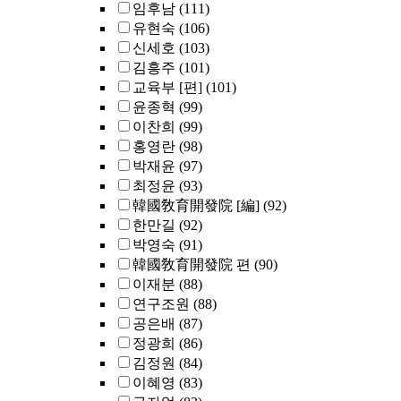
임후남
(111)
유현숙
(106)
신세호
(103)
김흥주
(101)
교육부 [편]
(101)
윤종혁
(99)
이찬희
(99)
홍영란
(98)
박재윤
(97)
최정윤
(93)
韓國敎育開發院 [編]
(92)
한만길
(92)
박영숙
(91)
韓國敎育開發院 편
(90)
이재분
(88)
연구조원
(88)
공은배
(87)
정광희
(86)
김정원
(84)
이혜영
(83)