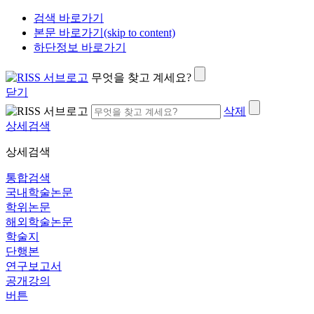
검색 바로가기
본문 바로가기(skip to content)
하단정보 바로가기
무엇을 찾고 계세요?
닫기
삭제
상세검색
상세검색
통합검색
국내학술논문
학위논문
해외학술논문
학술지
단행본
연구보고서
공개강의
버튼