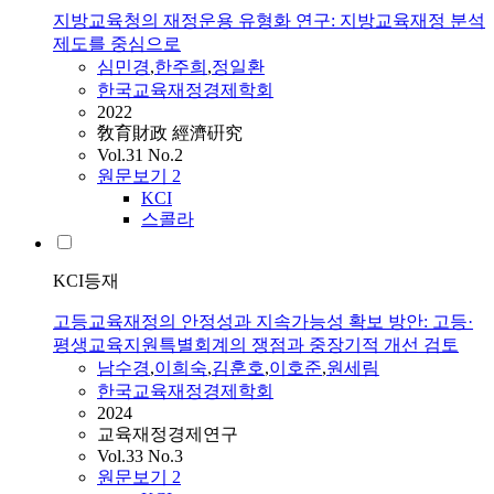
지방교육청의 재정운용 유형화 연구: 지방교육재정 분석
제도를 중심으로
심민경
,
한주희
,
정일환
한국교육재정경제학회
2022
敎育財政 經濟硏究
Vol.31 No.2
원문보기
2
KCI
스콜라
KCI등재
고등교육재정의 안정성과 지속가능성 확보 방안: 고등·
평생교육지원특별회계의 쟁점과 중장기적 개선 검토
남수경
,
이희숙
,
김훈호
,
이호준
,
원세림
한국교육재정경제학회
2024
교육재정경제연구
Vol.33 No.3
원문보기
2