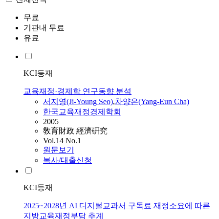
무료
기관내 무료
유료
KCI등재
교육재정·경제학 연구동향 분석
서지영(Ji-Young Seo)
,
차양은(Yang-Eun Cha)
한국교육재정경제학회
2005
敎育財政 經濟硏究
Vol.14 No.1
원문보기
복사/대출신청
KCI등재
2025~2028년 AI 디지털교과서 구독료 재정소요에 따른
지방교육재정부담 추계