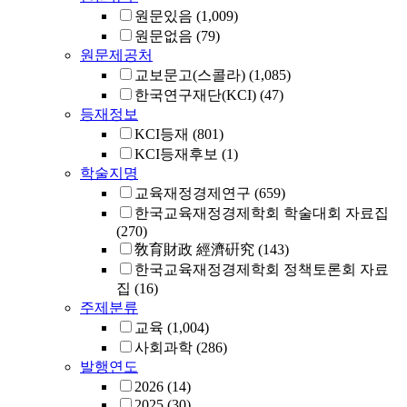
원문있음
(1,009)
원문없음
(79)
원문제공처
교보문고(스콜라)
(1,085)
한국연구재단(KCI)
(47)
등재정보
KCI등재
(801)
KCI등재후보
(1)
학술지명
교육재정경제연구
(659)
한국교육재정경제학회 학술대회 자료집
(270)
敎育財政 經濟硏究
(143)
한국교육재정경제학회 정책토론회 자료
집
(16)
주제분류
교육
(1,004)
사회과학
(286)
발행연도
2026
(14)
2025
(30)