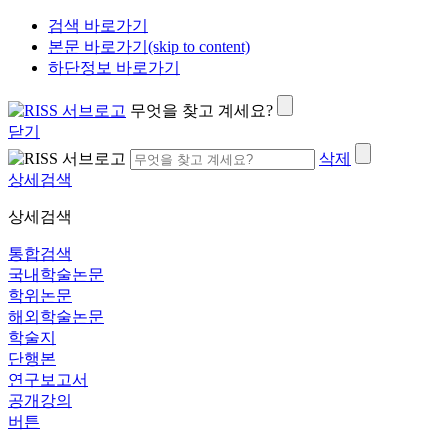
검색 바로가기
본문 바로가기(skip to content)
하단정보 바로가기
무엇을 찾고 계세요?
닫기
삭제
상세검색
상세검색
통합검색
국내학술논문
학위논문
해외학술논문
학술지
단행본
연구보고서
공개강의
버튼