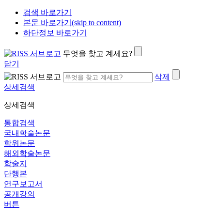
검색 바로가기
본문 바로가기(skip to content)
하단정보 바로가기
무엇을 찾고 계세요?
닫기
삭제
상세검색
상세검색
통합검색
국내학술논문
학위논문
해외학술논문
학술지
단행본
연구보고서
공개강의
버튼