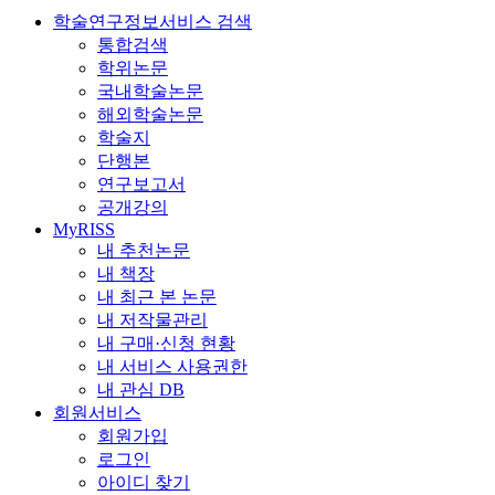
학술연구정보서비스 검색
통합검색
학위논문
국내학술논문
해외학술논문
학술지
단행본
연구보고서
공개강의
MyRISS
내 추천논문
내 책장
내 최근 본 논문
내 저작물관리
내 구매·신청 현황
내 서비스 사용권한
내 관심 DB
회원서비스
회원가입
로그인
아이디 찾기