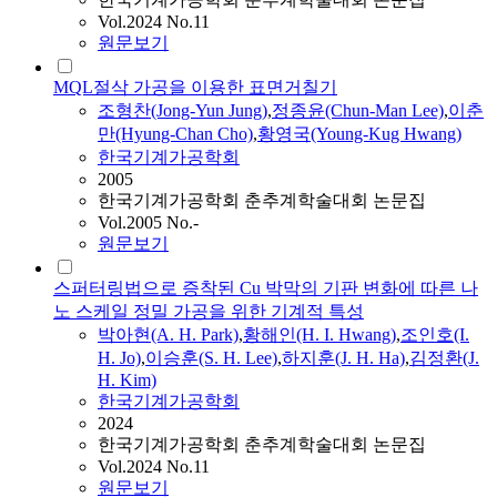
Vol.2024 No.11
원문보기
MQL절삭 가공을 이용한 표면거칠기
조형찬(Jong-Yun Jung)
,
정종윤(Chun-Man Lee)
,
이춘
만(Hyung-Chan Cho)
,
황영국(Young-Kug Hwang)
한국기계가공학회
2005
한국기계가공학회 춘추계학술대회 논문집
Vol.2005 No.-
원문보기
스퍼터링법으로 증착된 Cu 박막의 기판 변화에 따른 나
노 스케일 정밀 가공을 위한 기계적 특성
박아현(A. H. Park)
,
황해인(H. I. Hwang)
,
조인호(I.
H. Jo)
,
이승훈(S. H. Lee)
,
하지훈(J. H. Ha)
,
김정환(J.
H. Kim)
한국기계가공학회
2024
한국기계가공학회 춘추계학술대회 논문집
Vol.2024 No.11
원문보기