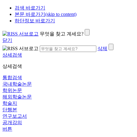
검색 바로가기
본문 바로가기(skip to content)
하단정보 바로가기
무엇을 찾고 계세요?
닫기
삭제
상세검색
상세검색
통합검색
국내학술논문
학위논문
해외학술논문
학술지
단행본
연구보고서
공개강의
버튼