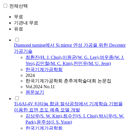
전체선택
무료
기관내 무료
유료
Diamond turning에서 Si mirror 연성 가공을 위한 Decenter
가공기술
최환진(H. J. Choi)
,
이원균(W. G. Lee)
,
여우종(W. J.
Yeo)
,
김민철(M. C. Kim)
,
전민우(M. U. Jeon)
한국기계가공학회
2024
한국기계가공학회 춘추계학술대회 논문집
Vol.2024 No.11
원문보기
Ti-6Al-4V 티타늄 합금 절삭공정에서 기계학습 기법을
이용한 표면 조도 예측 모델 개발
김상우(S. W. Kim)
,
최수인(S. I. Choi)
,
박시우(S. W.
Park)
,
윤주성(J. S. Yoon)
한국기계가공학회