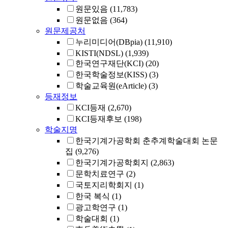
원문있음
(11,783)
원문없음
(364)
원문제공처
누리미디어(DBpia)
(11,910)
KISTI(NDSL)
(1,939)
한국연구재단(KCI)
(20)
한국학술정보(KISS)
(3)
학술교육원(eArticle)
(3)
등재정보
KCI등재
(2,670)
KCI등재후보
(198)
학술지명
한국기계가공학회 춘추계학술대회 논문
집
(9,276)
한국기계가공학회지
(2,863)
문학치료연구
(2)
국토지리학회지
(1)
한국 복식
(1)
광고학연구
(1)
학술대회
(1)