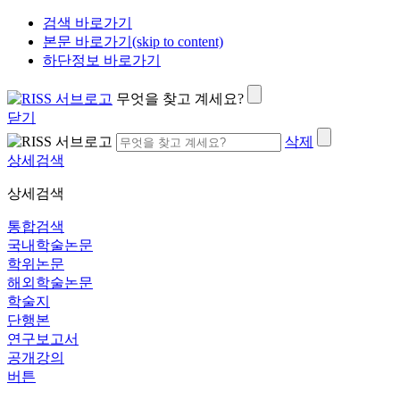
검색 바로가기
본문 바로가기(skip to content)
하단정보 바로가기
무엇을 찾고 계세요?
닫기
삭제
상세검색
상세검색
통합검색
국내학술논문
학위논문
해외학술논문
학술지
단행본
연구보고서
공개강의
버튼