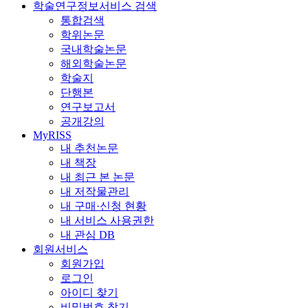
학술연구정보서비스 검색
통합검색
학위논문
국내학술논문
해외학술논문
학술지
단행본
연구보고서
공개강의
MyRISS
내 추천논문
내 책장
내 최근 본 논문
내 저작물관리
내 구매·신청 현황
내 서비스 사용권한
내 관심 DB
회원서비스
회원가입
로그인
아이디 찾기
비밀번호 찾기