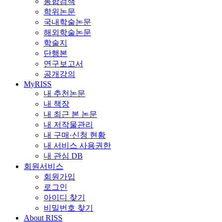
통합검색
학위논문
국내학술논문
해외학술논문
학술지
단행본
연구보고서
공개강의
MyRISS
내 추천논문
내 책장
내 최근 본 논문
내 저작물관리
내 구매·신청 현황
내 서비스 사용권한
내 관심 DB
회원서비스
회원가입
로그인
아이디 찾기
비밀번호 찾기
About RISS