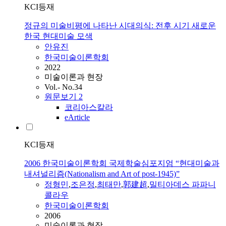
KCI등재
정규의 미술비평에 나타난 시대의식: 전후 시기 새로운
한국 현대미술 모색
안유진
한국미술이론학회
2022
미술이론과 현장
Vol.- No.34
원문보기
2
코리아스칼라
eArticle
KCI등재
2006 한국미술이론학회 국제학술심포지엄 “현대미술과
내셔널리즘(Nationalism and Art of post-1945)”
정형민
,
조은정
,
최태만
,
郭建超
,
밀티아데스 파파니
콜라우
한국미술이론학회
2006
미술이론과 현장