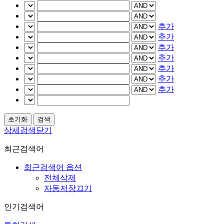
추가
추가
추가
추가
추가
추가
추가
상세검색닫기
최근검색어
최근검색어 옵션
전체삭제
자동저장끄기
인기검색어