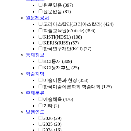
원문있음
(397)
원문없음
(81)
원문제공처
코리아스칼라(코리아스칼라)
(424)
학술교육원(eArticle)
(396)
KISTI(NDSL)
(108)
KERIS(RISS)
(57)
한국연구재단(KCI)
(27)
등재정보
KCI등재
(309)
KCI등재후보
(25)
학술지명
미술이론과 현장
(353)
한국미술이론학회 학술대회
(125)
주제분류
예술체육
(476)
기타
(2)
발행연도
2026
(29)
2025
(20)
2024
(16)