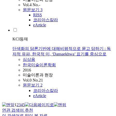
Vol.4 No.-
원문보기
3
RISS
코리아스칼라
eArticle
KCI등재
단색화의 담론기반에 대해비평적으로 묻고 답하기 : 독
자적 유파, 한국적 미, ‘Dansaekhwa’ 표기를 중심으로
심상용
한국미술이론학회
2016
미술이론과 현장
Vol.0 No.21
원문보기
2
코리아스칼라
eArticle
1
2
3
4
5
연관 검색어 추천
이 검색어로 많이 본 자료