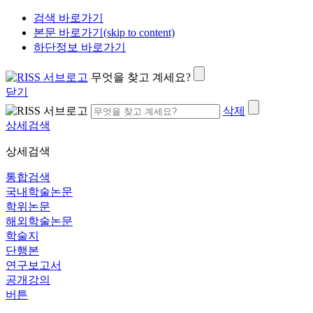
검색 바로가기
본문 바로가기(skip to content)
하단정보 바로가기
무엇을 찾고 계세요?
닫기
삭제
상세검색
상세검색
통합검색
국내학술논문
학위논문
해외학술논문
학술지
단행본
연구보고서
공개강의
버튼