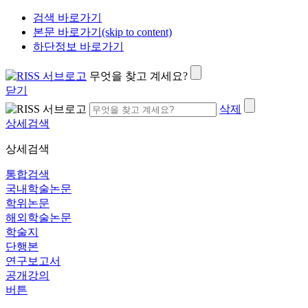
검색 바로가기
본문 바로가기(skip to content)
하단정보 바로가기
무엇을 찾고 계세요?
닫기
삭제
상세검색
상세검색
통합검색
국내학술논문
학위논문
해외학술논문
학술지
단행본
연구보고서
공개강의
버튼