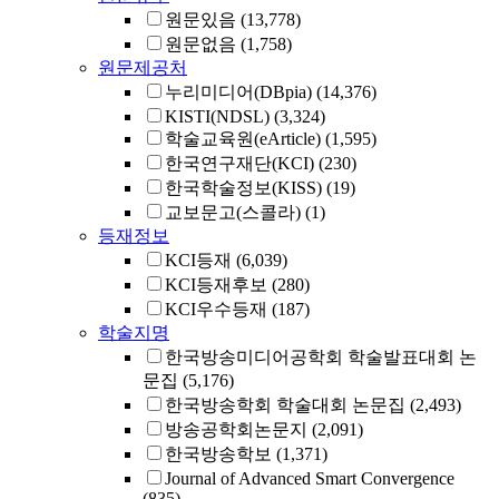
원문있음
(13,778)
원문없음
(1,758)
원문제공처
누리미디어(DBpia)
(14,376)
KISTI(NDSL)
(3,324)
학술교육원(eArticle)
(1,595)
한국연구재단(KCI)
(230)
한국학술정보(KISS)
(19)
교보문고(스콜라)
(1)
등재정보
KCI등재
(6,039)
KCI등재후보
(280)
KCI우수등재
(187)
학술지명
한국방송미디어공학회 학술발표대회 논
문집
(5,176)
한국방송학회 학술대회 논문집
(2,493)
방송공학회논문지
(2,091)
한국방송학보
(1,371)
Journal of Advanced Smart Convergence
(835)