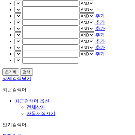
추가
추가
추가
추가
추가
추가
추가
상세검색닫기
최근검색어
최근검색어 옵션
전체삭제
자동저장끄기
인기검색어