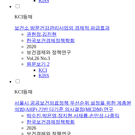
KISS
KCI등재
보건소 방문건강관리사업의 경제적 파급효과
권현정
,
김진현
한국보건경제정책학회
2020
보건경제와 정책연구
Vol.26 No.3
원문보기
2
KCI
KISS
KCI등재
서울시 공공보건의료정책 우선순위 설정을 위한 계층분
석법(AHP) 기반 다기준 의사결정(MCDM) 연구
박수진
,
박은영
,
장지현
,
서재룡
,
손민성
,
나종익
한국보건경제정책학회
2026
보건경제와 정책연구