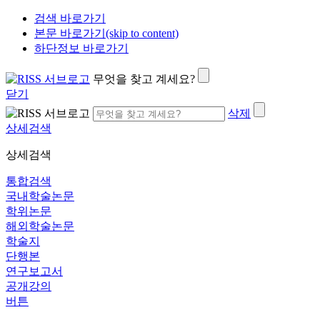
검색 바로가기
본문 바로가기(skip to content)
하단정보 바로가기
무엇을 찾고 계세요?
닫기
삭제
상세검색
상세검색
통합검색
국내학술논문
학위논문
해외학술논문
학술지
단행본
연구보고서
공개강의
버튼