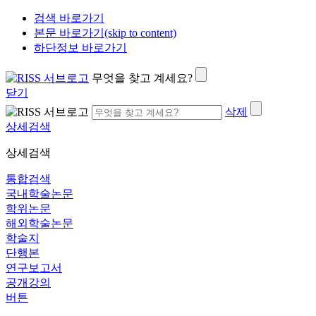
검색 바로가기
본문 바로가기(skip to content)
하단정보 바로가기
무엇을 찾고 계세요?
닫기
삭제
상세검색
상세검색
통합검색
국내학술논문
학위논문
해외학술논문
학술지
단행본
연구보고서
공개강의
버튼