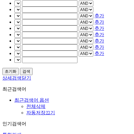
추가
추가
추가
추가
추가
추가
추가
상세검색닫기
최근검색어
최근검색어 옵션
전체삭제
자동저장끄기
인기검색어