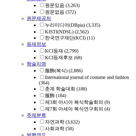
원문있음
(3,263)
원문없음
(372)
원문제공처
누리미디어(DBpia)
(3,335)
KISTI(NDSL)
(2,562)
한국연구재단(KCI)
(11)
등재정보
KCI등재
(2,799)
KCI등재후보
(68)
학술지명
服飾(복식)
(2,886)
International journal of costume and fashion
(364)
춘계 학술대회
(188)
服飾
(184)
제3회 아시아 복식학술회의
(9)
제7회 아세아 복식연구회의
(4)
주제분류
자연과학
(3,632)
사회과학
(58)
발행연도