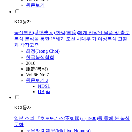
원문보기
KCI등재
공신부인(恭慎夫人) 한씨(韓氏)에게 전달된 물품 및 출토
복식 분석을 통한 15세기 조선 사대부 가 여성복식 고찰
과 착장고증
최정(Jeong Choi)
한국복식학회
2016
服飾(복식)
Vol.66 No.7
원문보기
2
NDSL
DBpia
KCI등재
일본 소설 『호토토기스(不如帰)』(1900)를 통해 본 복식
문화
노무라 미찌요(Michiyo Nomura)