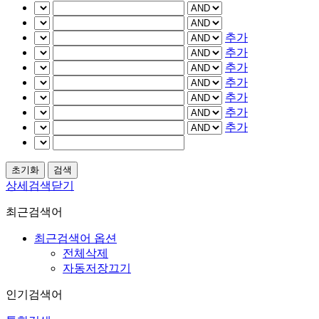
추가
추가
추가
추가
추가
추가
추가
상세검색닫기
최근검색어
최근검색어 옵션
전체삭제
자동저장끄기
인기검색어