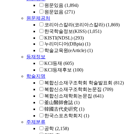
원문있음
(1,894)
원문없음
(271)
원문제공처
코리아스칼라(코리아스칼라)
(1,869)
한국학술정보(KISS)
(1,051)
KISTI(NDSL)
(293)
누리미디어(DBpia)
(1)
학술교육원(eArticle)
(1)
등재정보
KCI등재
(605)
KCI등재후보
(100)
학술지명
복합신소재구조학회 학술발표회
(812)
복합신소재구조학회논문집
(709)
복합신소재학회논문집
(641)
釜山醫師會誌
(1)
韓國古代史硏究
(1)
한국스포츠학회지
(1)
주제분류
공학
(2,158)