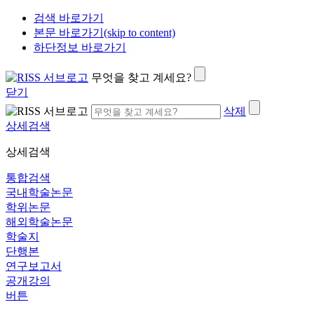
검색 바로가기
본문 바로가기(skip to content)
하단정보 바로가기
무엇을 찾고 계세요?
닫기
삭제
상세검색
상세검색
통합검색
국내학술논문
학위논문
해외학술논문
학술지
단행본
연구보고서
공개강의
버튼