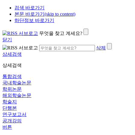
검색 바로가기
본문 바로가기(skip to content)
하단정보 바로가기
무엇을 찾고 계세요?
닫기
삭제
상세검색
상세검색
통합검색
국내학술논문
학위논문
해외학술논문
학술지
단행본
연구보고서
공개강의
버튼