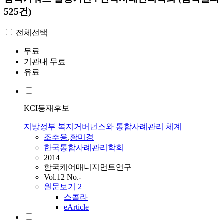
525건)
전체선택
무료
기관내 무료
유료
KCI등재후보
지방정부 복지거버넌스와 통합사례관리 체계
조추용
,
황미경
한국통합사례관리학회
2014
한국케어매니지먼트연구
Vol.12 No.-
원문보기
2
스콜라
eArticle