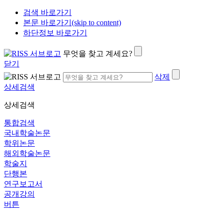
검색 바로가기
본문 바로가기(skip to content)
하단정보 바로가기
무엇을 찾고 계세요?
닫기
삭제
상세검색
상세검색
통합검색
국내학술논문
학위논문
해외학술논문
학술지
단행본
연구보고서
공개강의
버튼