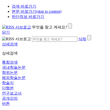
검색 바로가기
본문 바로가기(skip to content)
하단정보 바로가기
무엇을 찾고 계세요?
닫기
삭제
상세검색
상세검색
통합검색
국내학술논문
학위논문
해외학술논문
학술지
단행본
연구보고서
공개강의
버튼