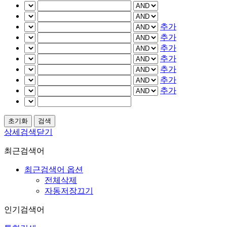
추가
추가
추가
추가
추가
추가
추가
상세검색닫기
최근검색어
최근검색어 옵션
전체삭제
자동저장끄기
인기검색어