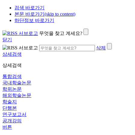
검색 바로가기
본문 바로가기(skip to content)
하단정보 바로가기
무엇을 찾고 계세요?
닫기
삭제
상세검색
상세검색
통합검색
국내학술논문
학위논문
해외학술논문
학술지
단행본
연구보고서
공개강의
버튼