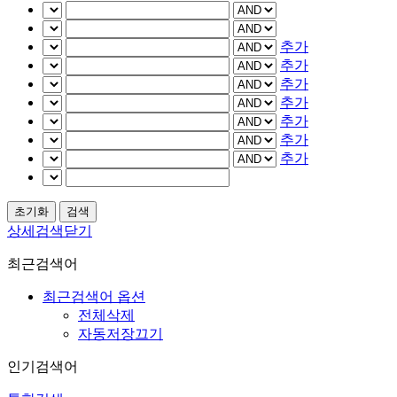
추가
추가
추가
추가
추가
추가
추가
상세검색닫기
최근검색어
최근검색어 옵션
전체삭제
자동저장끄기
인기검색어