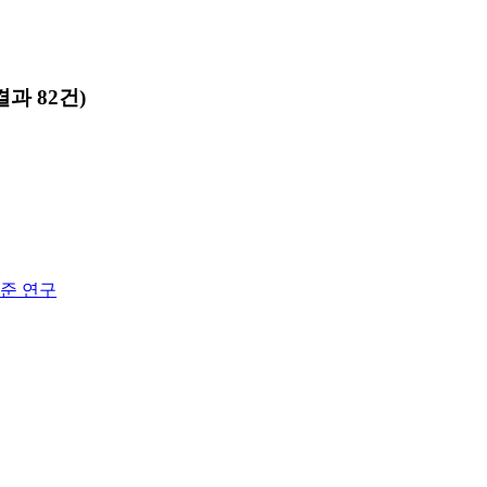
과 82건)
수준 연구