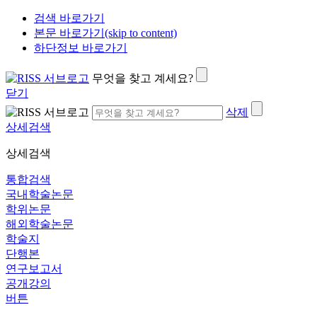
검색 바로가기
본문 바로가기(skip to content)
하단정보 바로가기
무엇을 찾고 계세요?
닫기
삭제
상세검색
상세검색
통합검색
국내학술논문
학위논문
해외학술논문
학술지
단행본
연구보고서
공개강의
버튼