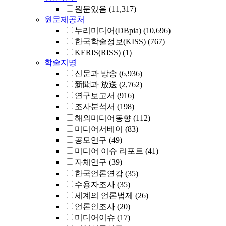
원문있음
(11,317)
원문제공처
누리미디어(DBpia)
(10,696)
한국학술정보(KISS)
(767)
KERIS(RISS)
(1)
학술지명
신문과 방송
(6,936)
新聞과 放送
(2,762)
연구보고서
(916)
조사분석서
(198)
해외미디어동향
(112)
미디어서베이
(83)
공모연구
(49)
미디어 이슈 리포트
(41)
자체연구
(39)
한국언론연감
(35)
수용자조사
(35)
세계의 언론법제
(26)
언론인조사
(20)
미디어이슈
(17)