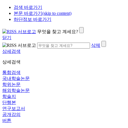
검색 바로가기
본문 바로가기(skip to content)
하단정보 바로가기
무엇을 찾고 계세요?
닫기
삭제
상세검색
상세검색
통합검색
국내학술논문
학위논문
해외학술논문
학술지
단행본
연구보고서
공개강의
버튼