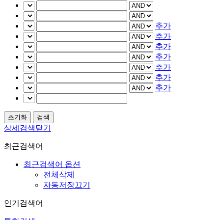
추가
추가
추가
추가
추가
추가
추가
상세검색닫기
최근검색어
최근검색어 옵션
전체삭제
자동저장끄기
인기검색어