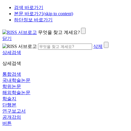
검색 바로가기
본문 바로가기(skip to content)
하단정보 바로가기
무엇을 찾고 계세요?
닫기
삭제
상세검색
상세검색
통합검색
국내학술논문
학위논문
해외학술논문
학술지
단행본
연구보고서
공개강의
버튼