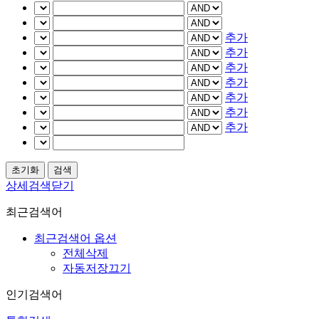
추가
추가
추가
추가
추가
추가
추가
상세검색닫기
최근검색어
최근검색어 옵션
전체삭제
자동저장끄기
인기검색어