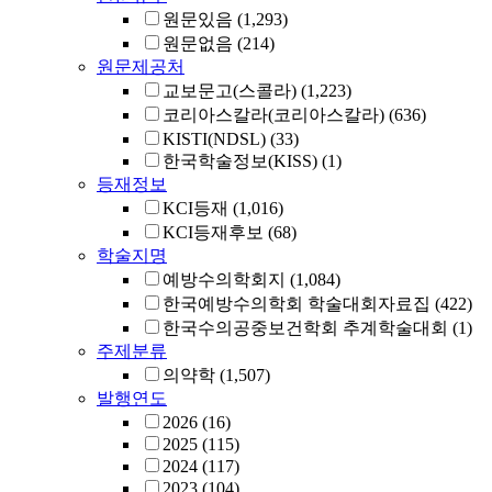
원문있음
(1,293)
원문없음
(214)
원문제공처
교보문고(스콜라)
(1,223)
코리아스칼라(코리아스칼라)
(636)
KISTI(NDSL)
(33)
한국학술정보(KISS)
(1)
등재정보
KCI등재
(1,016)
KCI등재후보
(68)
학술지명
예방수의학회지
(1,084)
한국예방수의학회 학술대회자료집
(422)
한국수의공중보건학회 추계학술대회
(1)
주제분류
의약학
(1,507)
발행연도
2026
(16)
2025
(115)
2024
(117)
2023
(104)