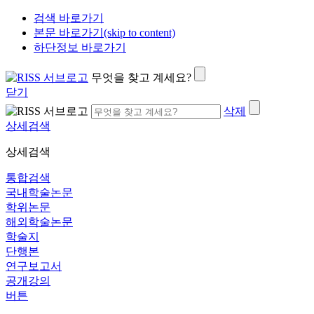
검색 바로가기
본문 바로가기(skip to content)
하단정보 바로가기
무엇을 찾고 계세요?
닫기
삭제
상세검색
상세검색
통합검색
국내학술논문
학위논문
해외학술논문
학술지
단행본
연구보고서
공개강의
버튼