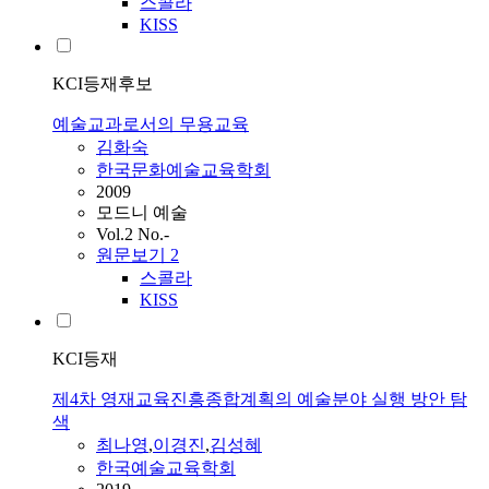
스콜라
KISS
KCI등재후보
예술교과로서의 무용교육
김화숙
한국문화예술교육학회
2009
모드니 예술
Vol.2 No.-
원문보기
2
스콜라
KISS
KCI등재
제4차 영재교육진흥종합계획의 예술분야 실행 방안 탐
색
최나영
,
이경진
,
김성혜
한국예술교육학회