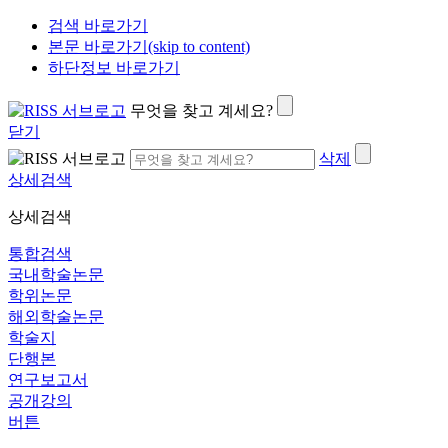
검색 바로가기
본문 바로가기(skip to content)
하단정보 바로가기
무엇을 찾고 계세요?
닫기
삭제
상세검색
상세검색
통합검색
국내학술논문
학위논문
해외학술논문
학술지
단행본
연구보고서
공개강의
버튼