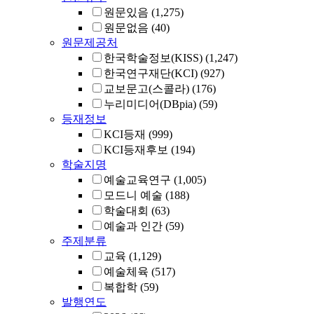
원문있음
(1,275)
원문없음
(40)
원문제공처
한국학술정보(KISS)
(1,247)
한국연구재단(KCI)
(927)
교보문고(스콜라)
(176)
누리미디어(DBpia)
(59)
등재정보
KCI등재
(999)
KCI등재후보
(194)
학술지명
예술교육연구
(1,005)
모드니 예술
(188)
학술대회
(63)
예술과 인간
(59)
주제분류
교육
(1,129)
예술체육
(517)
복합학
(59)
발행연도