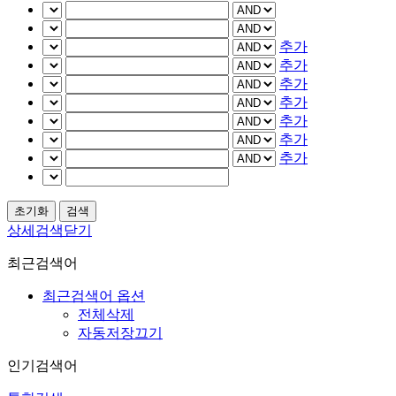
추가
추가
추가
추가
추가
추가
추가
상세검색닫기
최근검색어
최근검색어 옵션
전체삭제
자동저장끄기
인기검색어