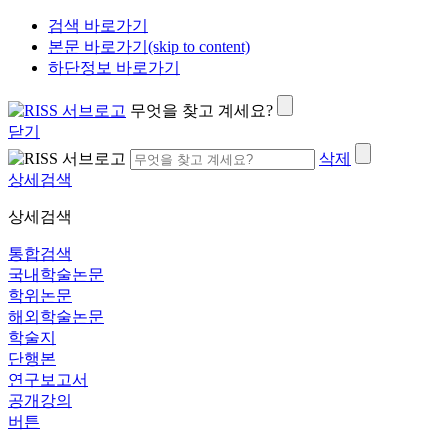
검색 바로가기
본문 바로가기(skip to content)
하단정보 바로가기
무엇을 찾고 계세요?
닫기
삭제
상세검색
상세검색
통합검색
국내학술논문
학위논문
해외학술논문
학술지
단행본
연구보고서
공개강의
버튼