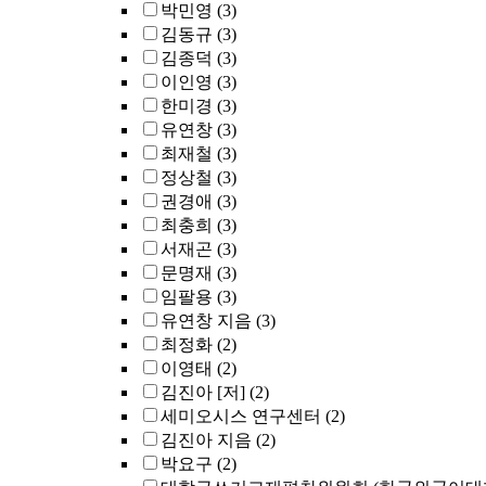
박민영
(3)
김동규
(3)
김종덕
(3)
이인영
(3)
한미경
(3)
유연창
(3)
최재철
(3)
정상철
(3)
권경애
(3)
최충희
(3)
서재곤
(3)
문명재
(3)
임팔용
(3)
유연창 지음
(3)
최정화
(2)
이영태
(2)
김진아 [저]
(2)
세미오시스 연구센터
(2)
김진아 지음
(2)
박요구
(2)