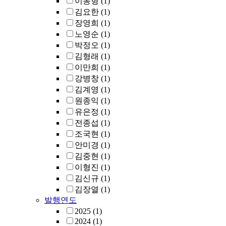
이동형
(1)
김요한
(1)
장영희
(1)
노영순
(1)
박정오
(1)
김형래
(1)
이만희
(1)
강병창
(1)
김계영
(1)
원종익
(1)
유은정
(1)
전종섭
(1)
조국현
(1)
안미경
(1)
김중현
(1)
이형진
(1)
김신규
(1)
김장열
(1)
발행연도
2025
(1)
2024
(1)