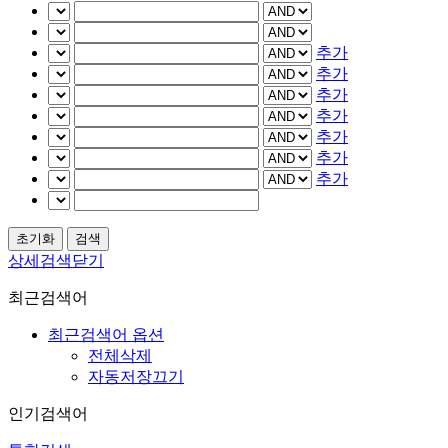
추가
추가
추가
추가
추가
추가
추가
상세검색닫기
최근검색어
최근검색어 옵션
전체삭제
자동저장끄기
인기검색어