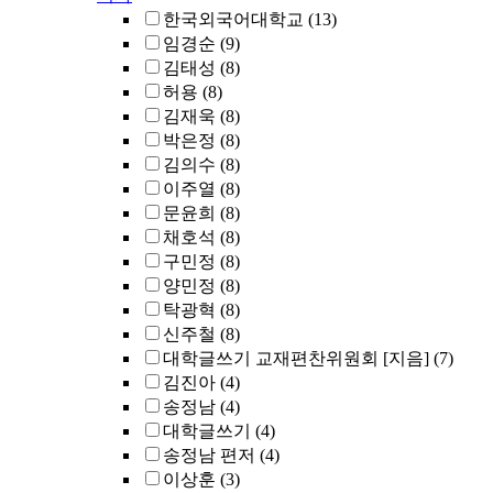
한국외국어대학교
(13)
임경순
(9)
김태성
(8)
허용
(8)
김재욱
(8)
박은정
(8)
김의수
(8)
이주열
(8)
문윤희
(8)
채호석
(8)
구민정
(8)
양민정
(8)
탁광혁
(8)
신주철
(8)
대학글쓰기 교재편찬위원회 [지음]
(7)
김진아
(4)
송정남
(4)
대학글쓰기
(4)
송정남 편저
(4)
이상훈
(3)