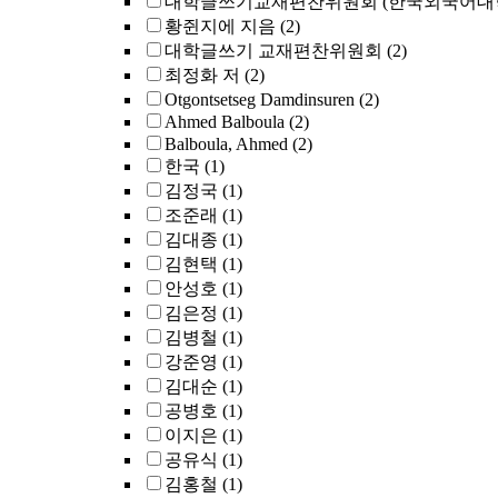
대학글쓰기교재편찬위원회 (한국외국어대
황쥔지에 지음
(2)
대학글쓰기 교재편찬위원회
(2)
최정화 저
(2)
Otgontsetseg Damdinsuren
(2)
Ahmed Balboula
(2)
Balboula, Ahmed
(2)
한국
(1)
김정국
(1)
조준래
(1)
김대종
(1)
김현택
(1)
안성호
(1)
김은정
(1)
김병철
(1)
강준영
(1)
김대순
(1)
공병호
(1)
이지은
(1)
공유식
(1)
김홍철
(1)